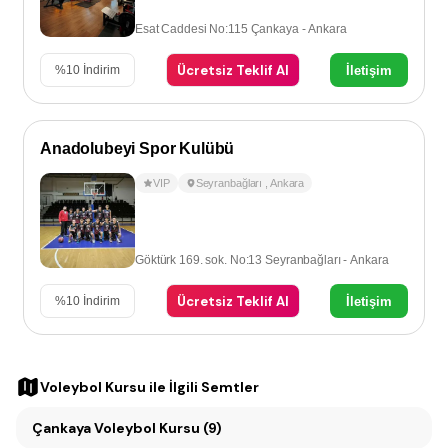
Esat Caddesi No:115 Çankaya - Ankara
Ücretsiz Teklif Al
İletişim
%
10
İndirim
Anadolubeyi Spor Kulübü
VIP
Seyranbağları
,
Ankara
Göktürk 169. sok. No:13 Seyranbağları - Ankara
Ücretsiz Teklif Al
İletişim
%
10
İndirim
Voleybol Kursu
ile İlgili Semtler
Çankaya Voleybol Kursu (9)