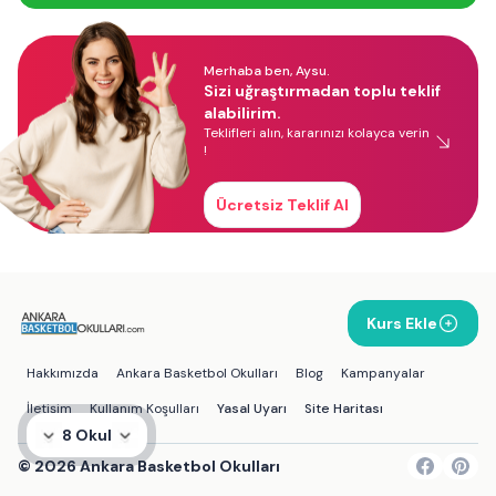
Merhaba ben, Aysu.
Sizi uğraştırmadan toplu teklif
alabilirim.
Teklifleri alın, kararınızı kolayca verin
!
Ücretsiz Teklif Al
Kurs Ekle
Hakkımızda
Ankara Basketbol Okulları
Blog
Kampanyalar
İletişim
Kullanım Koşulları
Yasal Uyarı
Site Haritası
8 Okul
©
2026
Ankara Basketbol Okulları