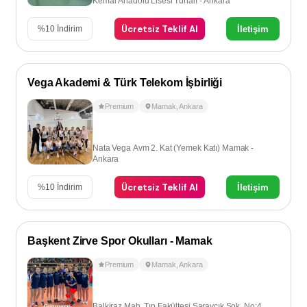
Kemal Anadolu Lisesi Tunalı - Ankara
Ücretsiz Teklif Al
İletişim
%
10
İndirim
Vega Akademi & Türk Telekom İşbirliği
Premium
Mamak
,
Ankara
Nata Vega Avm 2. Kat (Yemek Katı) Mamak -
Ankara
Ücretsiz Teklif Al
İletişim
%
10
İndirim
Başkent Zirve Spor Okulları - Mamak
Premium
Mamak
,
Ankara
Balkiraz Mah. Tıp Fakültesi Saraycık Sok. No:4