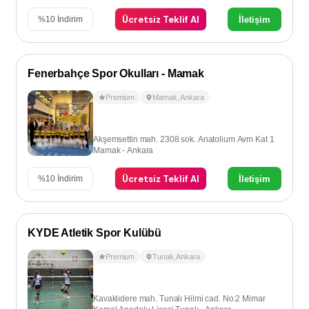
Ücretsiz Teklif Al
İletişim
%
10
İndirim
Fenerbahçe Spor Okulları - Mamak
Premium
Mamak
,
Ankara
Akşemsettin mah. 2308 sok. Anatolium Avm Kat 1
Mamak - Ankara
Ücretsiz Teklif Al
İletişim
%
10
İndirim
KYDE Atletik Spor Kulübü
Premium
Tunalı
,
Ankara
Kavaklıdere mah. Tunalı Hilmi cad. No:2 Mimar