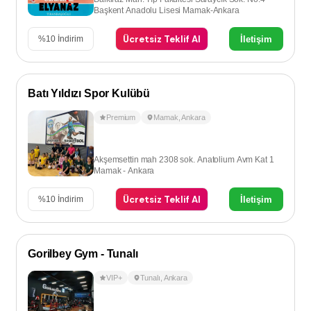
Başkent Anadolu Lisesi Mamak-Ankara
Ücretsiz Teklif Al
İletişim
%
10
İndirim
Batı Yıldızı Spor Kulübü
Premium
Mamak
,
Ankara
Akşemsettin mah 2308 sok. Anatolium Avm Kat 1
Mamak - Ankara
Ücretsiz Teklif Al
İletişim
%
10
İndirim
Gorilbey Gym - Tunalı
VIP+
Tunalı
,
Ankara