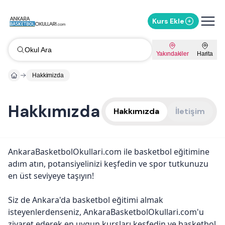
Kurs Ekle
Okul Ara
Yakındakiler
Harita
Hakkimizda
Hakkımızda
Hakkımızda
İletişim
AnkaraBasketbolOkullari.com ile basketbol eğitimine
adım atın, potansiyelinizi keşfedin ve spor tutkunuzu
en üst seviyeye taşıyın!
Siz de Ankara'da basketbol eğitimi almak
isteyenlerdenseniz, AnkaraBasketbolOkullari.com'u
ziyaret ederek en uygun kursları keşfedin ve basketbol