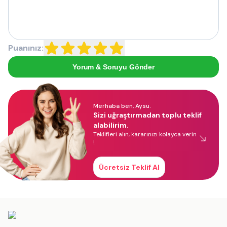
Puanınız:
Yorum & Soruyu Gönder
Merhaba ben, Aysu.
Sizi uğraştırmadan toplu teklif
alabilirim.
Teklifleri alın, kararınızı kolayca verin
!
Ücretsiz Teklif Al