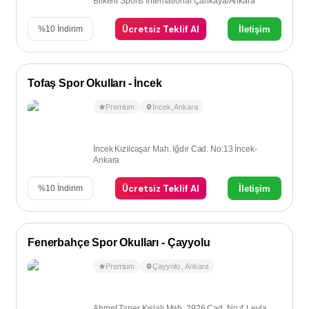
Bilkent Sports International Çankaya/Ankara
Ücretsiz Teklif Al
İletişim
%
10
İndirim
Tofaş Spor Okulları - İncek
Premium
İncek
,
Ankara
İncek Kızılcaşar Mah. Iğdır Cad. No:13 İncek-
Ankara
Ücretsiz Teklif Al
İletişim
%
10
İndirim
Fenerbahçe Spor Okulları - Çayyolu
Premium
Çayyolu
,
Ankara
Ahmet Taner Kışlalı Mah. 2926 Cad. No:4 Leyla