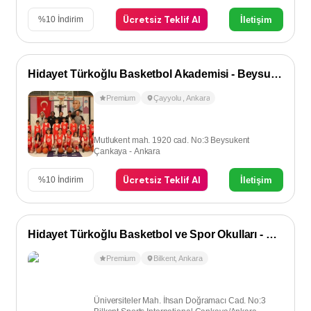
Ücretsiz Teklif Al
İletişim
%
10
İndirim
Hidayet Türkoğlu Basketbol Akademisi - Beysukent/Çayyolu
Premium
Çayyolu
,
Ankara
Mutlukent mah. 1920 cad. No:3 Beysukent
Çankaya - Ankara
Ücretsiz Teklif Al
İletişim
%
10
İndirim
Hidayet Türkoğlu Basketbol ve Spor Okulları - Bilkent
Premium
Bilkent
,
Ankara
Üniversiteler Mah. İhsan Doğramacı Cad. No:3