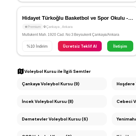
Hidayet Türkoğlu Basketbol ve Spor Okulu - Çankaya
Premium
Çankaya
,
Ankara
Mutlukent Mah. 1920 Cad. No:3 Beysukent Çankaya/Ankara
Ücretsiz Teklif Al
%
10
İndirim
İletişim
Voleybol Kursu
ile İlgili Semtler
Çankaya Voleybol Kursu (9)
Hoşdere 
İncek Voleybol Kursu (8)
C
Demetevler Voleybol Kursu (6)
Yenimaha