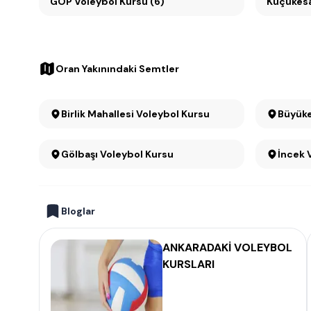
GOP Voleybol Kursu (6)
Oran Yakınındaki Semtler
Birlik Mahallesi Voleybol Kursu
Gölbaşı Voleybol Kursu
İncek 
Bloglar
ANKARADAKİ VOLEYBOL
KURSLARI