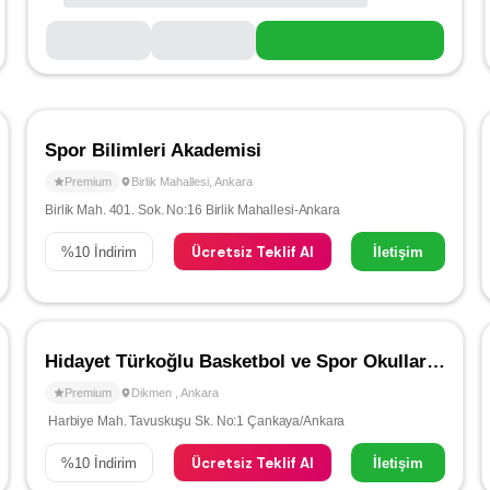
Spor Bilimleri Akademisi
Premium
Birlik Mahallesi
,
Ankara
Birlik Mah. 401. Sok. No:16 Birlik Mahallesi-Ankara
Ücretsiz Teklif Al
%
10
İndirim
İletişim
Hidayet Türkoğlu Basketbol ve Spor Okulları - Dikmen
Premium
Dikmen
,
Ankara
Harbiye Mah. Tavuskuşu Sk. No:1 Çankaya/Ankara
Ücretsiz Teklif Al
%
10
İndirim
İletişim