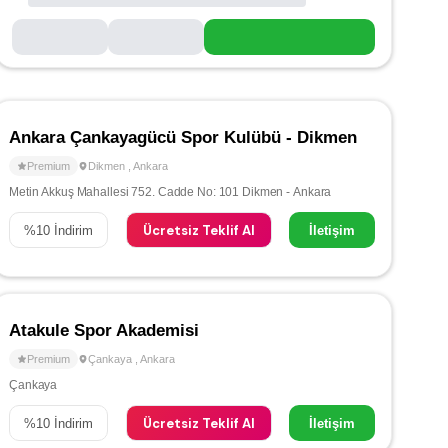
Ankara Çankayagücü Spor Kulübü - Dikmen
Premium
Dikmen
,
Ankara
Metin Akkuş Mahallesi 752. Cadde No: 101 Dikmen - Ankara
Ücretsiz Teklif Al
%
10
İndirim
İletişim
Atakule Spor Akademisi
Premium
Çankaya
,
Ankara
Çankaya
Ücretsiz Teklif Al
%
10
İndirim
İletişim