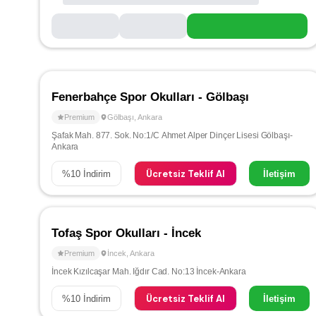
Fenerbahçe Spor Okulları - Gölbaşı
Premium
Gölbaşı
,
Ankara
Şafak Mah. 877. Sok. No:1/C Ahmet Alper Dinçer Lisesi Gölbaşı-
Ankara
Ücretsiz Teklif Al
%
10
İndirim
İletişim
Tofaş Spor Okulları - İncek
Premium
İncek
,
Ankara
İncek Kızılcaşar Mah. Iğdır Cad. No:13 İncek-Ankara
Ücretsiz Teklif Al
%
10
İndirim
İletişim