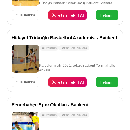
Hüseyin Bahadır Sokak No:8) Batıkent - Ankara
Ücretsiz Teklif Al
İletişim
%
10
İndirim
Hidayet Türkoğlu Basketbol Akademisi - Batıkent
Premium
Batıkent
,
Ankara
Kardelen mah. 2051. sokak Batıkent Yenimahalle -
Ankara
Ücretsiz Teklif Al
İletişim
%
10
İndirim
Fenerbahçe Spor Okulları - Batıkent
Premium
Batıkent
,
Ankara