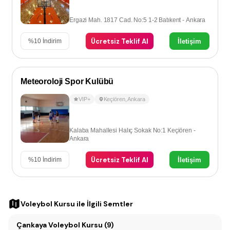
Ergazi Mah. 1817 Cad. No:5 1-2 Batıkent - Ankara
Ücretsiz Teklif Al
İletişim
%
10
İndirim
Meteoroloji Spor Kulübü
VIP+
Keçiören
,
Ankara
Kalaba Mahallesi Halıç Sokak No:1 Keçiören -
Ankara
Ücretsiz Teklif Al
İletişim
%
10
İndirim
Voleybol Kursu
ile İlgili Semtler
Çankaya Voleybol Kursu (9)