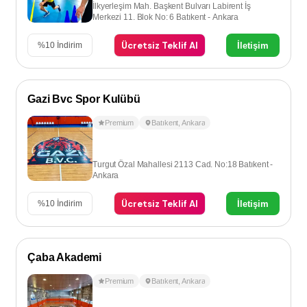
İlkyerleşim Mah. Başkent Bulvarı Labirent İş
Merkezi 11. Blok No: 6 Batıkent - Ankara
Ücretsiz Teklif Al
İletişim
%
10
İndirim
Gazi Bvc Spor Kulübü
Premium
Batıkent
,
Ankara
Turgut Özal Mahallesi 2113 Cad. No:18 Batıkent -
Ankara
Ücretsiz Teklif Al
İletişim
%
10
İndirim
Çaba Akademi
Premium
Batıkent
,
Ankara