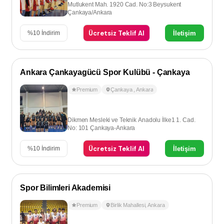
Mutlukent Mah. 1920 Cad. No:3 Beysukent
Çankaya/Ankara
Ücretsiz Teklif Al
İletişim
%
10
İndirim
Ankara Çankayagücü Spor Kulübü - Çankaya
Premium
Çankaya
,
Ankara
Dikmen Mesleki ve Teknik Anadolu İlke1 1. Cad.
No: 101 Çankaya-Ankara
Ücretsiz Teklif Al
İletişim
%
10
İndirim
Spor Bilimleri Akademisi
Premium
Birlik Mahallesi
,
Ankara