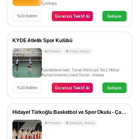
Çankaya
Ücretsiz Teklif Al
İletişim
%
10
İndirim
KYDE Atletik Spor Kulübü
Premium
Tunalı
,
Ankara
Kavaklıdere mah. Tunalı Hilmi cad. No:2 Mimar
Kemal Anadolu Lisesi Tunalı - Ankara
Ücretsiz Teklif Al
İletişim
%
10
İndirim
Hidayet Türkoğlu Basketbol ve Spor Okulu - Çankaya
Premium
Çankaya
,
Ankara