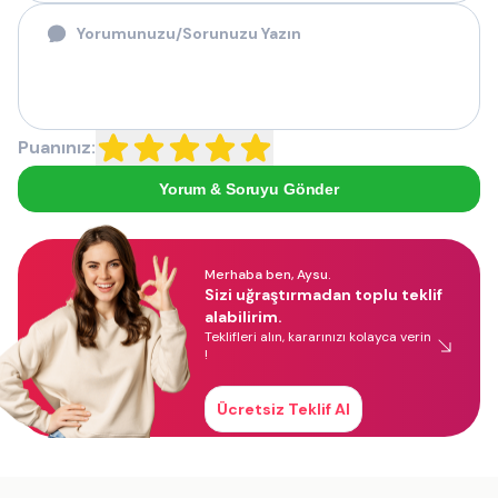
Puanınız:
Yorum & Soruyu Gönder
Merhaba ben, Aysu.
Sizi uğraştırmadan toplu teklif
alabilirim.
Teklifleri alın, kararınızı kolayca verin
!
Ücretsiz Teklif Al