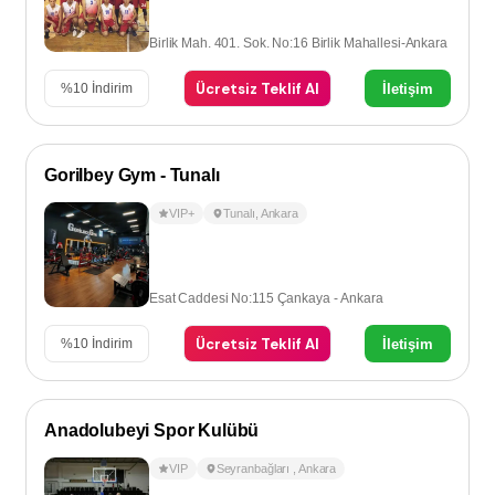
Birlik Mah. 401. Sok. No:16 Birlik Mahallesi-Ankara
Ücretsiz Teklif Al
İletişim
%
10
İndirim
Gorilbey Gym - Tunalı
VIP+
Tunalı
,
Ankara
Esat Caddesi No:115 Çankaya - Ankara
Ücretsiz Teklif Al
İletişim
%
10
İndirim
Anadolubeyi Spor Kulübü
VIP
Seyranbağları
,
Ankara