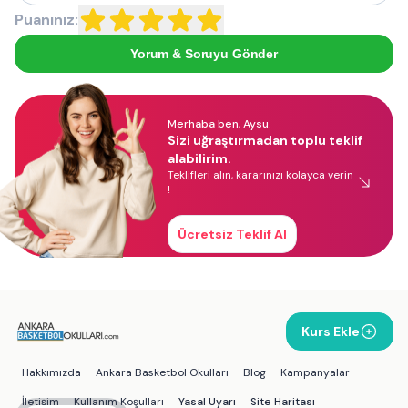
Puanınız:
Yorum & Soruyu Gönder
Merhaba ben, Aysu.
Sizi uğraştırmadan toplu teklif
alabilirim.
Teklifleri alın, kararınızı kolayca verin
!
Ücretsiz Teklif Al
Kurs Ekle
Hakkımızda
Ankara Basketbol Okulları
Blog
Kampanyalar
İletişim
Kullanım Koşulları
Yasal Uyarı
Site Haritası