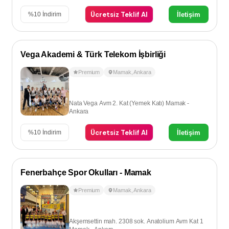
Ücretsiz Teklif Al
İletişim
%
10
İndirim
Vega Akademi & Türk Telekom İşbirliği
Premium
Mamak
,
Ankara
Nata Vega Avm 2. Kat (Yemek Katı) Mamak -
Ankara
Ücretsiz Teklif Al
İletişim
%
10
İndirim
Fenerbahçe Spor Okulları - Mamak
Premium
Mamak
,
Ankara
Akşemsettin mah. 2308 sok. Anatolium Avm Kat 1