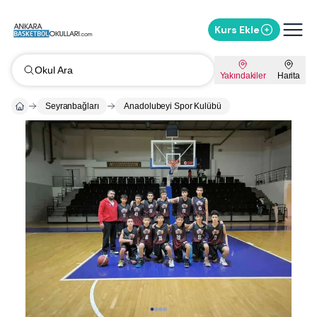
Kurs Ekle
Okul Ara
Yakındakiler
Harita
Seyranbağları
Anadolubeyi Spor Kulübü
Whatsapp ile Mesaj Gönder
%
10
İndirimi Sor