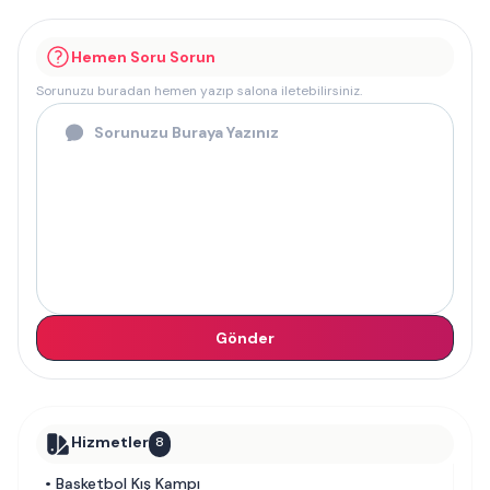
Hemen Soru Sorun
Sorunuzu buradan hemen yazıp salona iletebilirsiniz.
Gönder
Hizmetler
8
•
Basketbol Kış Kampı