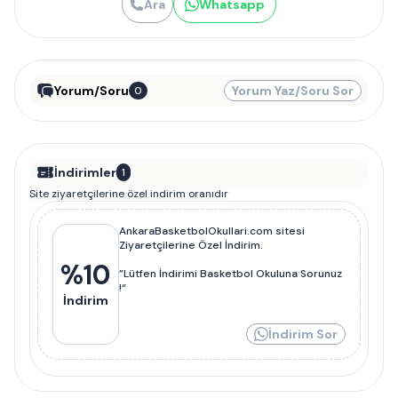
Ara
Whatsapp
Yorum/Soru
Yorum Yaz/Soru Sor
0
İndirimler
1
Site ziyaretçilerine özel indirim oranıdır
AnkaraBasketbolOkullari.com sitesi
Ziyaretçilerine Özel İndirim.
%
10
”Lütfen İndirimi Basketbol Okuluna Sorunuz
!“
İndirim
İndirim Sor