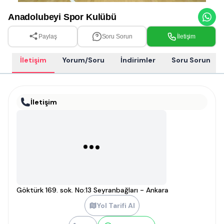
Anadolubeyi Spor Kulübü
Paylaş
Soru Sorun
İletişim
İletişim
Yorum/Soru
İndirimler
Soru Sorun
İletişim
Göktürk 169. sok. No:13 Seyranbağları - Ankara
Yol Tarifi Al