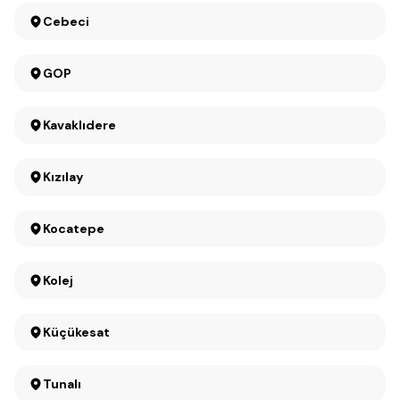
Cebeci
GOP
Kavaklıdere
Kızılay
Kocatepe
Kolej
Küçükesat
Tunalı