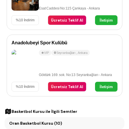
Esat Caddesi No:115 Çankaya - Ankara
Ücretsiz Teklif Al
İletişim
%
10
İndirim
Anadolubeyi Spor Kulübü
VIP
Seyranbağları
,
Ankara
Göktürk 169. sok. No:13 Seyranbağları - Ankara
Ücretsiz Teklif Al
İletişim
%
10
İndirim
Basketbol Kursu
ile İlgili Semtler
Oran Basketbol Kursu (10)