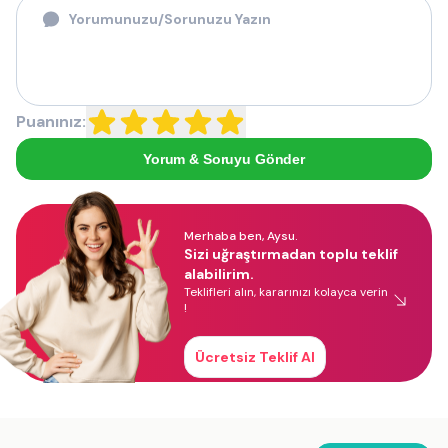
Puanınız:
Yorum & Soruyu Gönder
Merhaba ben, Aysu.
Sizi uğraştırmadan toplu teklif
alabilirim.
Teklifleri alın, kararınızı kolayca verin
!
Ücretsiz Teklif Al