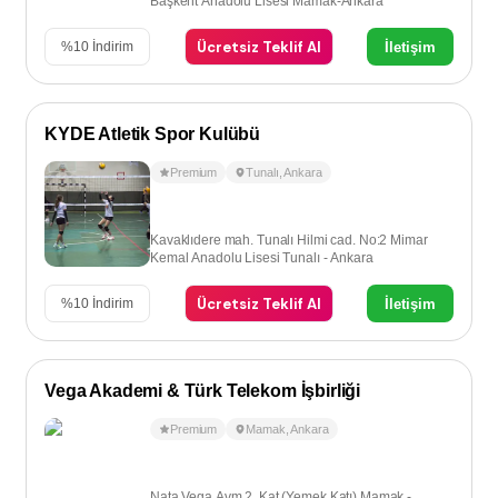
Başkent Anadolu Lisesi Mamak-Ankara
Ücretsiz Teklif Al
İletişim
%
10
İndirim
KYDE Atletik Spor Kulübü
Premium
Tunalı
,
Ankara
Kavaklıdere mah. Tunalı Hilmi cad. No:2 Mimar
Kemal Anadolu Lisesi Tunalı - Ankara
Ücretsiz Teklif Al
İletişim
%
10
İndirim
Vega Akademi & Türk Telekom İşbirliği
Premium
Mamak
,
Ankara
Nata Vega Avm 2. Kat (Yemek Katı) Mamak -