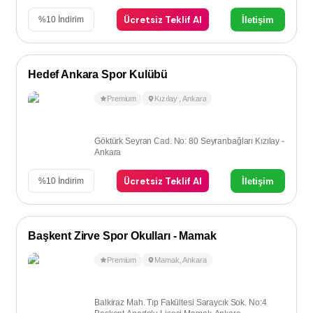
Ücretsiz Teklif Al
İletişim
%
10
İndirim
Hedef Ankara Spor Kulübü
Premium
Kızılay
,
Ankara
Göktürk Seyran Cad. No: 80 Seyranbağları Kızılay -
Ankara
Ücretsiz Teklif Al
İletişim
%
10
İndirim
Başkent Zirve Spor Okulları - Mamak
Premium
Mamak
,
Ankara
Balkiraz Mah. Tıp Fakültesi Saraycık Sok. No:4