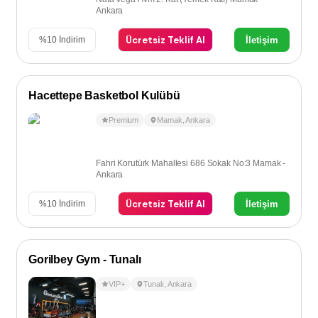
Ankara
Ücretsiz Teklif Al
İletişim
%
10
İndirim
Hacettepe Basketbol Kulübü
Premium
Mamak
,
Ankara
Fahri Korutürk Mahallesi 686 Sokak No:3 Mamak -
Ankara
Ücretsiz Teklif Al
İletişim
%
10
İndirim
Gorilbey Gym - Tunalı
VIP+
Tunalı
,
Ankara