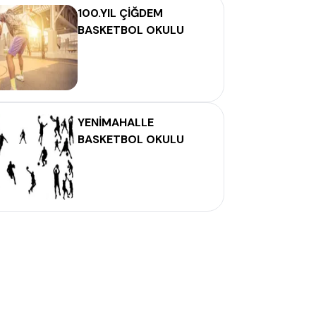
100.YIL ÇİĞDEM
BASKETBOL OKULU
YENİMAHALLE
BASKETBOL OKULU