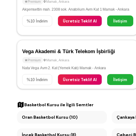
Premium
Mamak
,
Ankara
Akşemsettin mah. 2308 sok. Anatolium Avm Kat 1 Mamak - Ankara
Ücretsiz Teklif Al
%
10
İndirim
İletişim
Vega Akademi & Türk Telekom İşbirliği
Premium
Mamak
,
Ankara
Nata Vega Avm 2. Kat (Yemek Katı) Mamak - Ankara
Ücretsiz Teklif Al
%
10
İndirim
İletişim
Basketbol Kursu
ile İlgili Semtler
Oran Basketbol Kursu (10)
İncek Basketbol Kursu (8)
C