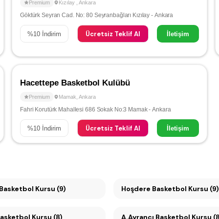
Premium
Kızılay
,
Ankara
Göktürk Seyran Cad. No: 80 Seyranbağları Kızılay - Ankara
Ücretsiz Teklif Al
%
10
İndirim
İletişim
Hacettepe Basketbol Kulübü
Premium
Mamak
,
Ankara
Fahri Korutürk Mahallesi 686 Sokak No:3 Mamak - Ankara
Ücretsiz Teklif Al
%
10
İndirim
İletişim
Çankaya Basketbol Kursu (9)
Hoşdere Basketbol Kursu (9)
ebeci Basketbol Kursu (8)
A.Ayrancı Basketbol Kursu (8