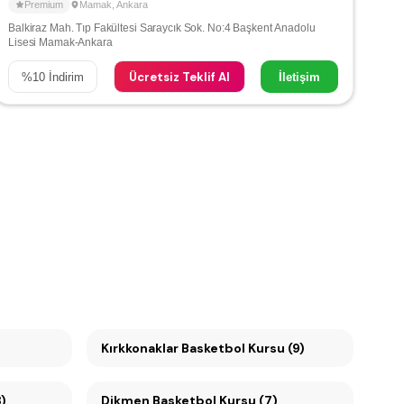
Premium
Mamak
,
Ankara
Balkiraz Mah. Tıp Fakültesi Saraycık Sok. No:4 Başkent Anadolu
Lisesi Mamak-Ankara
Ücretsiz Teklif Al
%
10
İndirim
İletişim
Kırkkonaklar Basketbol Kursu (9)
)
Dikmen Basketbol Kursu (7)