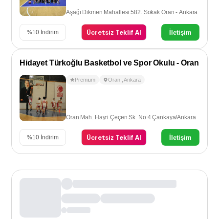
Aşağı Dikmen Mahallesi 582. Sokak Oran - Ankara
Ücretsiz Teklif Al
İletişim
%
10
İndirim
Hidayet Türkoğlu Basketbol ve Spor Okulu - Oran
Premium
Oran
,
Ankara
Oran Mah. Hayri Çeçen Sk. No:4 Çankaya/Ankara
Ücretsiz Teklif Al
İletişim
%
10
İndirim