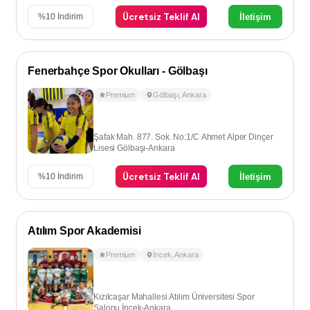
Ücretsiz Teklif Al
İletişim
%
10
İndirim
Fenerbahçe Spor Okulları - Gölbaşı
Premium
Gölbaşı
,
Ankara
Şafak Mah. 877. Sok. No:1/C Ahmet Alper Dinçer
Lisesi Gölbaşı-Ankara
Ücretsiz Teklif Al
İletişim
%
10
İndirim
Atılım Spor Akademisi
Premium
İncek
,
Ankara
Kızılcaşar Mahallesi Atılım Üniversitesi Spor
Salonu İncek-Ankara