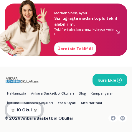
Merhaba ben, Aysu.
Sizi uğraştırmadan toplu teklif
alabilirim.
Teklifleri alın, kararınızı kolayca verin
!
Ücretsiz Teklif Al
Kurs Ekle
Hakkımızda
Ankara Basketbol Okulları
Blog
Kampanyalar
İletişim
Kullanım Koşulları
Yasal Uyarı
Site Haritası
10 Okul
©
2026
Ankara Basketbol Okulları