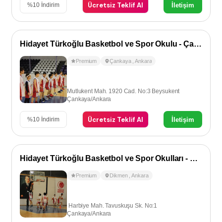
Ücretsiz Teklif Al
İletişim
%
10
İndirim
Hidayet Türkoğlu Basketbol ve Spor Okulu - Çankaya
Premium
Çankaya
,
Ankara
Mutlukent Mah. 1920 Cad. No:3 Beysukent
Çankaya/Ankara
Ücretsiz Teklif Al
İletişim
%
10
İndirim
Hidayet Türkoğlu Basketbol ve Spor Okulları - Dikmen
Premium
Dikmen
,
Ankara
Harbiye Mah. Tavuskuşu Sk. No:1
Çankaya/Ankara