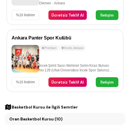
Dikmen - Ankara
Ücretsiz Teklif Al
İletişim
%
10
İndirim
Ankara Panter Spor Kulübü
Premium
İncek
,
Ankara
İncek Şehit Savcı Mehmet Selim Kiraz Bulvarı
No:129 (Ufuk Üniversitesi İncek Spor Salonu)
İncek-Ankara
Ücretsiz Teklif Al
İletişim
%
10
İndirim
Basketbol Kursu
ile İlgili Semtler
Oran Basketbol Kursu (10)