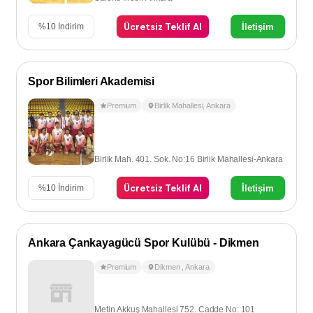
Ücretsiz Teklif Al
İletişim
%
10
İndirim
Spor Bilimleri Akademisi
Premium
Birlik Mahallesi
,
Ankara
Birlik Mah. 401. Sok. No:16 Birlik Mahallesi-Ankara
Ücretsiz Teklif Al
İletişim
%
10
İndirim
Ankara Çankayagücü Spor Kulübü - Dikmen
Premium
Dikmen
,
Ankara
Metin Akkuş Mahallesi 752. Cadde No: 101