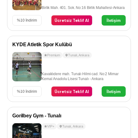
Birlik Mah. 401. Sok. No:16 Birlik Mahallesi-Ankara
Ücretsiz Teklif Al
İletişim
%
10
İndirim
KYDE Atletik Spor Kulübü
Premium
Tunalı
,
Ankara
Kavaklıdere mah. Tunalı Hilmi cad. No:2 Mimar
Kemal Anadolu Lisesi Tunalı - Ankara
Ücretsiz Teklif Al
İletişim
%
10
İndirim
Gorilbey Gym - Tunalı
VIP+
Tunalı
,
Ankara