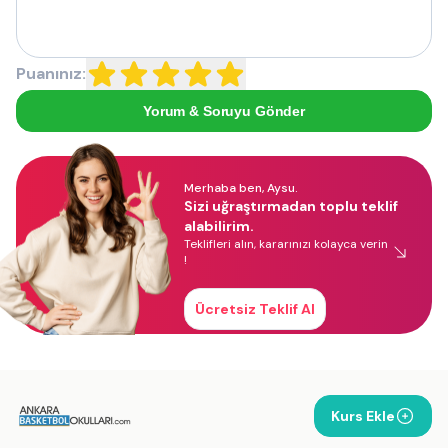
Puanınız:
Yorum & Soruyu Gönder
Merhaba ben, Aysu.
Sizi uğraştırmadan toplu teklif
alabilirim.
Teklifleri alın, kararınızı kolayca verin
!
Ücretsiz Teklif Al
Kurs Ekle