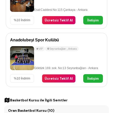
Esat Caddesi No:115 Çankaya - Ankara
Ücretsiz Teklif Al
İletişim
%
10
İndirim
Anadolubeyi Spor Kulübü
VIP
Seyranbağları
,
Ankara
Göktürk 169. sok. No:13 Seyranbağları - Ankara
Ücretsiz Teklif Al
İletişim
%
10
İndirim
Basketbol Kursu
ile İlgili Semtler
Oran Basketbol Kursu (10)