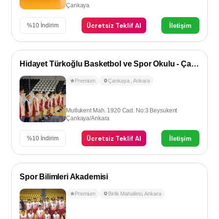
Çankaya
Ücretsiz Teklif Al
İletişim
%
10
İndirim
Hidayet Türkoğlu Basketbol ve Spor Okulu - Çankaya
Premium
Çankaya
,
Ankara
Mutlukent Mah. 1920 Cad. No:3 Beysukent
Çankaya/Ankara
Ücretsiz Teklif Al
İletişim
%
10
İndirim
Spor Bilimleri Akademisi
Premium
Birlik Mahallesi
,
Ankara