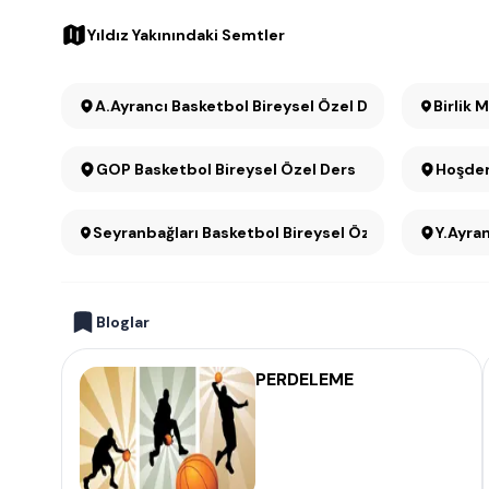
Yıldız Yakınındaki Semtler
A.Ayrancı Basketbol Bireysel Özel Ders
Birlik 
GOP Basketbol Bireysel Özel Ders
Hoşder
Seyranbağları Basketbol Bireysel Özel Ders
Y.Ayra
Bloglar
PERDELEME