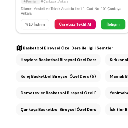
Premium
Çankaya
,
Ankara
Dikmen Mesleki ve Teknik Anadolu İlke1 1. Cad. No: 101 Çankaya-
Ankara
Ücretsiz Teklif Al
%
10
İndirim
İletişim
Basketbol Bireysel Özel Ders
ile İlgili Semtler
Hoşdere Basketbol Bireysel Özel Ders (6)
Kırkkonak
Kolej Basketbol Bireysel Özel Ders (5)
Mamak Ba
Demetevler Basketbol Bireysel Özel Ders (4)
Yenimaha
Çankaya Basketbol Bireysel Özel Ders (4)
İskitler 