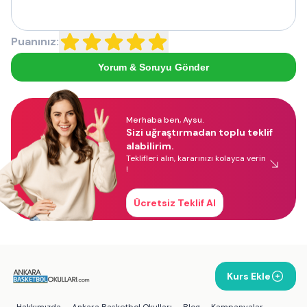
Puanınız:
Yorum & Soruyu Gönder
Merhaba ben, Aysu.
Sizi uğraştırmadan toplu teklif
alabilirim.
Teklifleri alın, kararınızı kolayca verin
!
Ücretsiz Teklif Al
Kurs Ekle
Hakkımızda
Ankara Basketbol Okulları
Blog
Kampanyalar