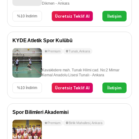
Dikmen - Ankara
Ücretsiz Teklif Al
İletişim
%
10
İndirim
KYDE Atletik Spor Kulübü
Premium
Tunalı
,
Ankara
Kavaklıdere mah. Tunalı Hilmi cad. No:2 Mimar
Kemal Anadolu Lisesi Tunalı - Ankara
Ücretsiz Teklif Al
İletişim
%
10
İndirim
Spor Bilimleri Akademisi
Premium
Birlik Mahallesi
,
Ankara