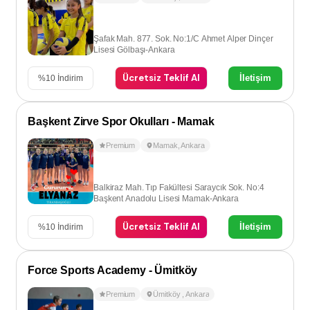
Şafak Mah. 877. Sok. No:1/C Ahmet Alper Dinçer
Lisesi Gölbaşı-Ankara
Ücretsiz Teklif Al
İletişim
%
10
İndirim
Başkent Zirve Spor Okulları - Mamak
Premium
Mamak
,
Ankara
Balkiraz Mah. Tıp Fakültesi Saraycık Sok. No:4
Başkent Anadolu Lisesi Mamak-Ankara
Ücretsiz Teklif Al
İletişim
%
10
İndirim
Force Sports Academy - Ümitköy
Premium
Ümitköy
,
Ankara