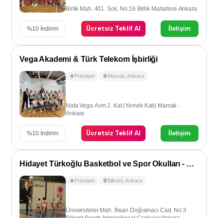
Birlik Mah. 401. Sok. No:16 Birlik Mahallesi-Ankara
Ücretsiz Teklif Al
İletişim
%
10
İndirim
Vega Akademi & Türk Telekom İşbirliği
Premium
Mamak
,
Ankara
Nata Vega Avm 2. Kat (Yemek Katı) Mamak -
Ankara
Ücretsiz Teklif Al
İletişim
%
10
İndirim
Hidayet Türkoğlu Basketbol ve Spor Okulları - Bilkent
Premium
Bilkent
,
Ankara
Üniversiteler Mah. İhsan Doğramacı Cad. No:3
Bilkent Sports International Çankaya/Ankara