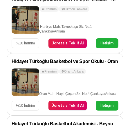
Premium
Dikmen
,
Ankara
Harbiye Mah. Tavuskuşu Sk. No:1
Çankaya/Ankara
Ücretsiz Teklif Al
İletişim
%
10
İndirim
Hidayet Türkoğlu Basketbol ve Spor Okulu - Oran
Premium
Oran
,
Ankara
Oran Mah. Hayri Çeçen Sk. No:4 Çankaya/Ankara
Ücretsiz Teklif Al
İletişim
%
10
İndirim
Hidayet Türkoğlu Basketbol Akademisi - Beysukent/Çayyolu