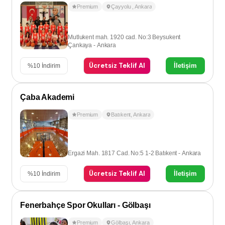
Premium
Çayyolu
,
Ankara
Mutlukent mah. 1920 cad. No:3 Beysukent
Çankaya - Ankara
Ücretsiz Teklif Al
İletişim
%
10
İndirim
Çaba Akademi
Premium
Batıkent
,
Ankara
Ergazi Mah. 1817 Cad. No:5 1-2 Batıkent - Ankara
Ücretsiz Teklif Al
İletişim
%
10
İndirim
Fenerbahçe Spor Okulları - Gölbaşı
Premium
Gölbaşı
,
Ankara