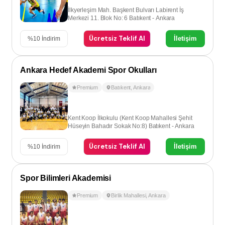
İlkyerleşim Mah. Başkent Bulvarı Labirent İş
Merkezi 11. Blok No: 6 Batıkent - Ankara
Ücretsiz Teklif Al
İletişim
%
10
İndirim
Ankara Hedef Akademi Spor Okulları
Premium
Batıkent
,
Ankara
Kent Koop İlkokulu (Kent Koop Mahallesi Şehit
Hüseyin Bahadır Sokak No:8) Batıkent - Ankara
Ücretsiz Teklif Al
İletişim
%
10
İndirim
Spor Bilimleri Akademisi
Premium
Birlik Mahallesi
,
Ankara