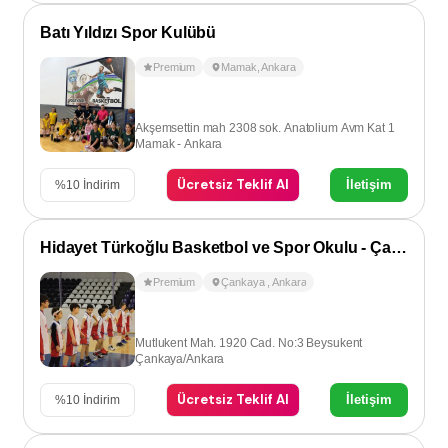
Batı Yıldızı Spor Kulübü
Premium
Mamak
,
Ankara
Akşemsettin mah 2308 sok. Anatolium Avm Kat 1
Mamak - Ankara
Ücretsiz Teklif Al
İletişim
%
10
İndirim
Hidayet Türkoğlu Basketbol ve Spor Okulu - Çankaya
Premium
Çankaya
,
Ankara
Mutlukent Mah. 1920 Cad. No:3 Beysukent
Çankaya/Ankara
Ücretsiz Teklif Al
İletişim
%
10
İndirim