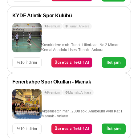
KYDE Atletik Spor Kulübü
Premium
Tunalı
,
Ankara
Kavaklıdere mah. Tunalı Hilmi cad. No:2 Mimar
Kemal Anadolu Lisesi Tunalı - Ankara
Ücretsiz Teklif Al
İletişim
%
10
İndirim
Fenerbahçe Spor Okulları - Mamak
Premium
Mamak
,
Ankara
Akşemsettin mah. 2308 sok. Anatolium Avm Kat 1
Mamak - Ankara
Ücretsiz Teklif Al
İletişim
%
10
İndirim