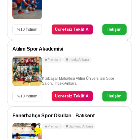
Ücretsiz Teklif Al
İletişim
%
10
İndirim
Atılım Spor Akademisi
Premium
İncek
,
Ankara
Kızılcaşar Mahallesi Atılım Üniversitesi Spor
Salonu İncek-Ankara
Ücretsiz Teklif Al
İletişim
%
10
İndirim
Fenerbahçe Spor Okulları - Batıkent
Premium
Batıkent
,
Ankara