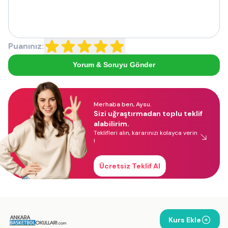
Puanınız:
Yorum & Soruyu Gönder
Merhaba ben, Aysu.
Sizi uğraştırmadan toplu teklif
alabilirim.
Teklifleri alın, kararınızı kolayca verin
!
Ücretsiz Teklif Al
Kurs Ekle