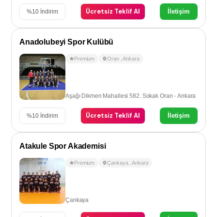
Ücretsiz Teklif Al
İletişim
%
10
İndirim
Anadolubeyi Spor Kulübü
Premium
Oran
,
Ankara
Aşağı Dikmen Mahallesi 582. Sokak Oran - Ankara
Ücretsiz Teklif Al
İletişim
%
10
İndirim
Atakule Spor Akademisi
Premium
Çankaya
,
Ankara
Çankaya