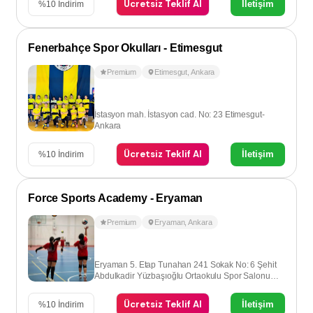
Ücretsiz Teklif Al
İletişim
%
10
İndirim
Fenerbahçe Spor Okulları - Etimesgut
Premium
Etimesgut
,
Ankara
İstasyon mah. İstasyon cad. No: 23 Etimesgut-
Ankara
Ücretsiz Teklif Al
İletişim
%
10
İndirim
Force Sports Academy - Eryaman
Premium
Eryaman
,
Ankara
Eryaman 5. Etap Tunahan 241 Sokak No: 6 Şehit
Abdulkadir Yüzbaşıoğlu Ortaokulu Spor Salonu
Eryaman - Ankara
Ücretsiz Teklif Al
İletişim
%
10
İndirim