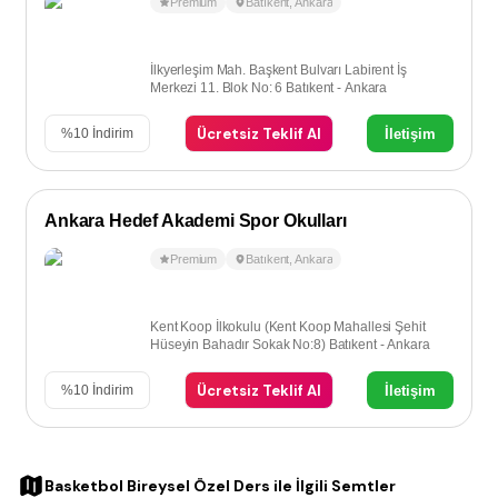
Premium
Batıkent
,
Ankara
İlkyerleşim Mah. Başkent Bulvarı Labirent İş
Merkezi 11. Blok No: 6 Batıkent - Ankara
Ücretsiz Teklif Al
İletişim
%
10
İndirim
Ankara Hedef Akademi Spor Okulları
Premium
Batıkent
,
Ankara
Kent Koop İlkokulu (Kent Koop Mahallesi Şehit
Hüseyin Bahadır Sokak No:8) Batıkent - Ankara
Ücretsiz Teklif Al
İletişim
%
10
İndirim
Basketbol Bireysel Özel Ders
ile İlgili Semtler