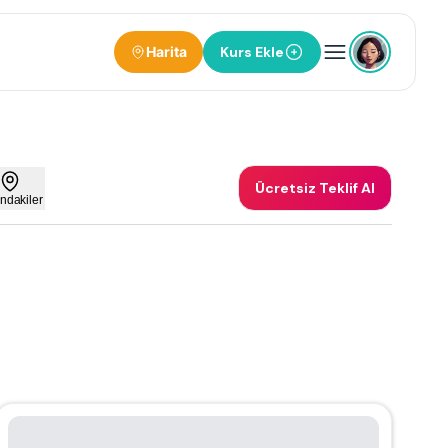
Harita
Kurs Ekle
Ücretsiz Teklif Al
ndakiler