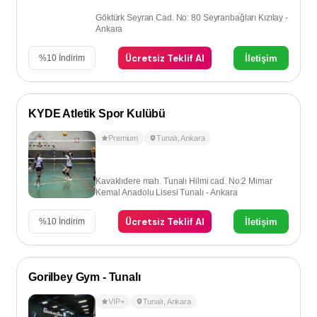
Göktürk Seyran Cad. No: 80 Seyranbağları Kızılay -
Ankara
Ücretsiz Teklif Al
İletişim
%
10
İndirim
KYDE Atletik Spor Kulübü
Premium
Tunalı
,
Ankara
Kavaklıdere mah. Tunalı Hilmi cad. No:2 Mimar
Kemal Anadolu Lisesi Tunalı - Ankara
Ücretsiz Teklif Al
İletişim
%
10
İndirim
Gorilbey Gym - Tunalı
VIP+
Tunalı
,
Ankara