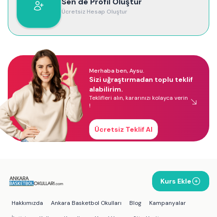
Sen de Profil Oluştur
Ücretsiz Hesap Oluştur
Merhaba ben, Aysu.
Sizi uğraştırmadan toplu teklif
alabilirim.
Teklifleri alın, kararınızı kolayca verin
!
Ücretsiz Teklif Al
Kurs Ekle
Hakkımızda
Ankara Basketbol Okulları
Blog
Kampanyalar