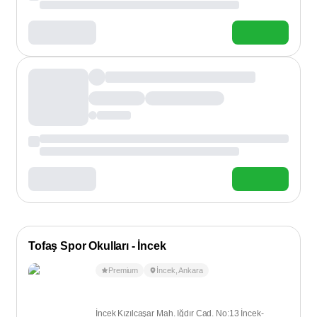
Tofaş Spor Okulları - İncek
Premium
İncek
,
Ankara
İncek Kızılcaşar Mah. Iğdır Cad. No:13 İncek-