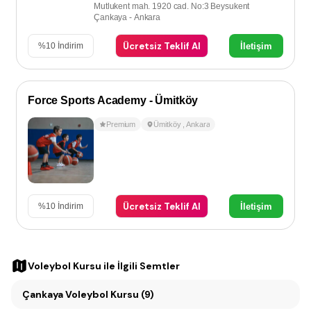
Mutlukent mah. 1920 cad. No:3 Beysukent
Çankaya - Ankara
Ücretsiz Teklif Al
İletişim
%
10
İndirim
Force Sports Academy - Ümitköy
Premium
Ümitköy
,
Ankara
Ücretsiz Teklif Al
İletişim
%
10
İndirim
Voleybol Kursu
ile İlgili Semtler
Çankaya Voleybol Kursu (9)