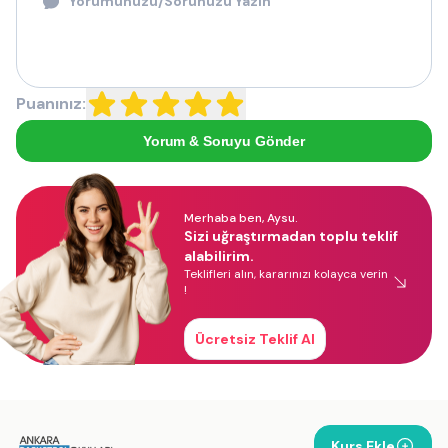
Puanınız:
Yorum & Soruyu Gönder
Merhaba ben, Aysu.
Sizi uğraştırmadan toplu teklif
alabilirim.
Teklifleri alın, kararınızı kolayca verin
!
Ücretsiz Teklif Al
Kurs Ekle