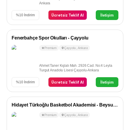
Ankara
Ücretsiz Teklif Al
İletişim
%
10
İndirim
Fenerbahçe Spor Okulları - Çayyolu
Premium
Çayyolu
,
Ankara
Ahmet Taner Kışlalı Mah. 2926 Cad. No:4 Leyla
Turgut Anadolu Lisesi Çayyolu-Ankara
Ücretsiz Teklif Al
İletişim
%
10
İndirim
Hidayet Türkoğlu Basketbol Akademisi - Beysukent/Çayyolu
Premium
Çayyolu
,
Ankara