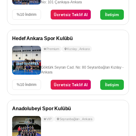
No: 101 Çankaya-Ankara
Ücretsiz Teklif Al
İletişim
%
10
İndirim
Hedef Ankara Spor Kulübü
Premium
Kızılay
,
Ankara
Göktürk Seyran Cad. No: 80 Seyranbağları Kızılay -
Ankara
Ücretsiz Teklif Al
İletişim
%
10
İndirim
Anadolubeyi Spor Kulübü
VIP
Seyranbağları
,
Ankara