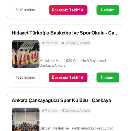
Ücretsiz Teklif Al
İletişim
%
10
İndirim
Hidayet Türkoğlu Basketbol ve Spor Okulu - Çankaya
Premium
Çankaya
,
Ankara
Mutlukent Mah. 1920 Cad. No:3 Beysukent
Çankaya/Ankara
Ücretsiz Teklif Al
İletişim
%
10
İndirim
Ankara Çankayagücü Spor Kulübü - Çankaya
Premium
Çankaya
,
Ankara
Dikmen Mesleki ve Teknik Anadolu İlke1 1. Cad.