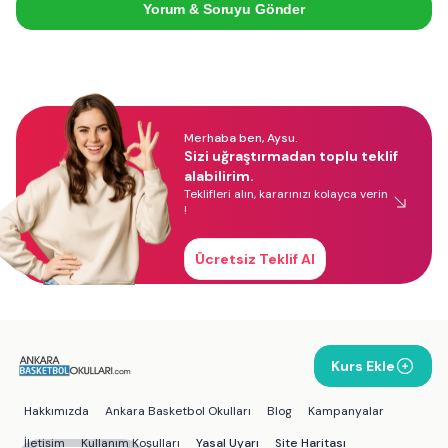
Yorum & Soruyu Gönder
Merhaba ben, Aysu.
Sizi uğraştırmadan toplu teklif
alabilirim.
Teklifleri alın, kararınızı kolayca verin
!
Ücretsiz Teklif Al
Kurs Ekle
Hakkımızda
Ankara Basketbol Okulları
Blog
Kampanyalar
İletişim
Kullanım Koşulları
Yasal Uyarı
Site Haritası