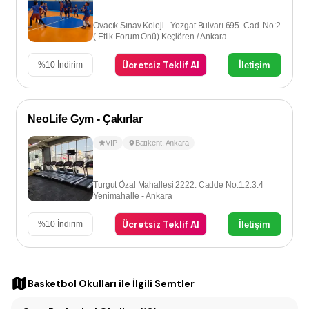
Ovacık Sınav Koleji - Yozgat Bulvarı 695. Cad. No:2
( Etlik Forum Önü) Keçiören / Ankara
Ücretsiz Teklif Al
İletişim
%
10
İndirim
NeoLife Gym - Çakırlar
VIP
Batıkent
,
Ankara
Turgut Özal Mahallesi 2222. Cadde No:1.2.3.4
Yenimahalle - Ankara
Ücretsiz Teklif Al
İletişim
%
10
İndirim
Basketbol Okulları
ile İlgili Semtler