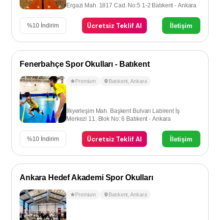
Ergazi Mah. 1817 Cad. No:5 1-2 Batıkent - Ankara
Ücretsiz Teklif Al
İletişim
%
10
İndirim
Fenerbahçe Spor Okulları - Batıkent
Premium
Batıkent
,
Ankara
İlkyerleşim Mah. Başkent Bulvarı Labirent İş
Merkezi 11. Blok No: 6 Batıkent - Ankara
Ücretsiz Teklif Al
İletişim
%
10
İndirim
Ankara Hedef Akademi Spor Okulları
Premium
Batıkent
,
Ankara