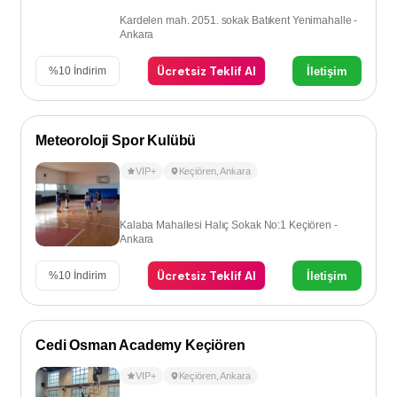
Kardelen mah. 2051. sokak Batıkent Yenimahalle -
Ankara
Ücretsiz Teklif Al
İletişim
%
10
İndirim
Meteoroloji Spor Kulübü
VIP+
Keçiören
,
Ankara
Kalaba Mahallesi Halıç Sokak No:1 Keçiören -
Ankara
Ücretsiz Teklif Al
İletişim
%
10
İndirim
Cedi Osman Academy Keçiören
VIP+
Keçiören
,
Ankara