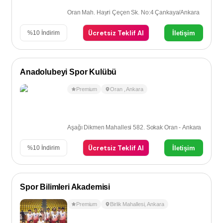
Oran Mah. Hayri Çeçen Sk. No:4 Çankaya/Ankara
Ücretsiz Teklif Al
İletişim
%
10
İndirim
Anadolubeyi Spor Kulübü
Premium
Oran
,
Ankara
Aşağı Dikmen Mahallesi 582. Sokak Oran - Ankara
Ücretsiz Teklif Al
İletişim
%
10
İndirim
Spor Bilimleri Akademisi
Premium
Birlik Mahallesi
,
Ankara