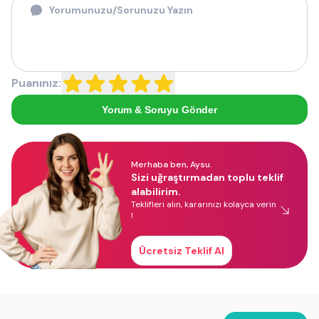
Puanınız:
Yorum & Soruyu Gönder
Merhaba ben, Aysu.
Sizi uğraştırmadan toplu teklif
alabilirim.
Teklifleri alın, kararınızı kolayca verin
!
Ücretsiz Teklif Al