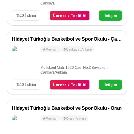
Çankaya
Ücretsiz Teklif Al
İletişim
%
10
İndirim
Hidayet Türkoğlu Basketbol ve Spor Okulu - Çankaya
Premium
Çankaya
,
Ankara
Mutlukent Mah. 1920 Cad. No:3 Beysukent
Çankaya/Ankara
Ücretsiz Teklif Al
İletişim
%
10
İndirim
Hidayet Türkoğlu Basketbol ve Spor Okulu - Oran
Premium
Oran
,
Ankara