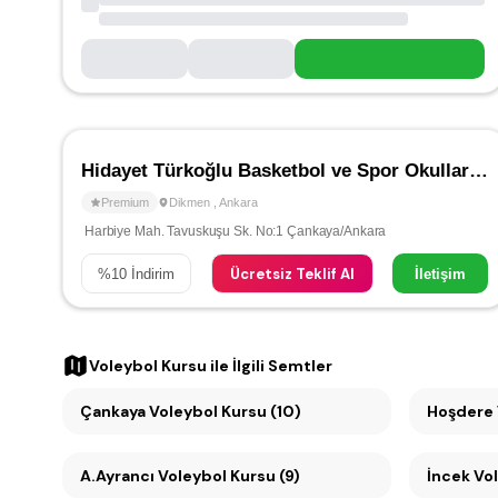
Hidayet Türkoğlu Basketbol ve Spor Okulları - Dikmen
Premium
Dikmen
,
Ankara
Harbiye Mah. Tavuskuşu Sk. No:1 Çankaya/Ankara
Ücretsiz Teklif Al
%
10
İndirim
İletişim
Voleybol Kursu
ile İlgili Semtler
Çankaya Voleybol Kursu (10)
Hoşdere 
A.Ayrancı Voleybol Kursu (9)
İncek Vol