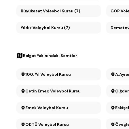
Büyükesat Voleybol Kursu (7)
GOP Vole
Yıldız Voleybol Kursu (7)
Demetevl
Balgat Yakınındaki Semtler
100. Yıl Voleybol Kursu
A.Ayra
Çetin Emeç Voleybol Kursu
Çiğdem
Emek Voleybol Kursu
Eskişe
ODTÜ Voleybol Kursu
Öveçle