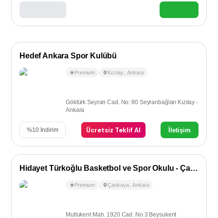
Hedef Ankara Spor Kulübü
Premium
Kızılay
,
Ankara
Göktürk Seyran Cad. No: 80 Seyranbağları Kızılay -
Ankara
Ücretsiz Teklif Al
İletişim
%
10
İndirim
Hidayet Türkoğlu Basketbol ve Spor Okulu - Çankaya
Premium
Çankaya
,
Ankara
Mutlukent Mah. 1920 Cad. No:3 Beysukent