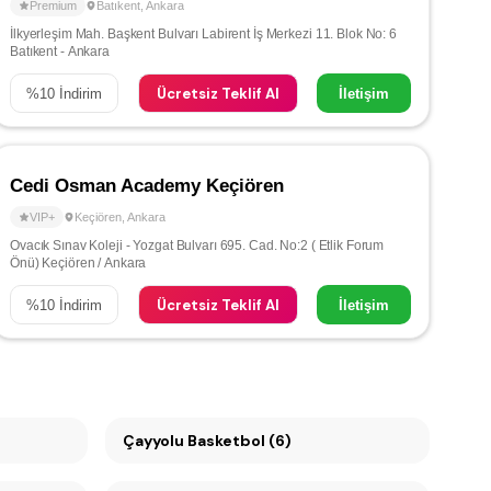
Premium
Batıkent
,
Ankara
İlkyerleşim Mah. Başkent Bulvarı Labirent İş Merkezi 11. Blok No: 6
Batıkent - Ankara
Ücretsiz Teklif Al
%
10
İndirim
İletişim
Cedi Osman Academy Keçiören
VIP+
Keçiören
,
Ankara
Ovacık Sınav Koleji - Yozgat Bulvarı 695. Cad. No:2 ( Etlik Forum
Önü) Keçiören / Ankara
Ücretsiz Teklif Al
%
10
İndirim
İletişim
Çayyolu Basketbol (6)