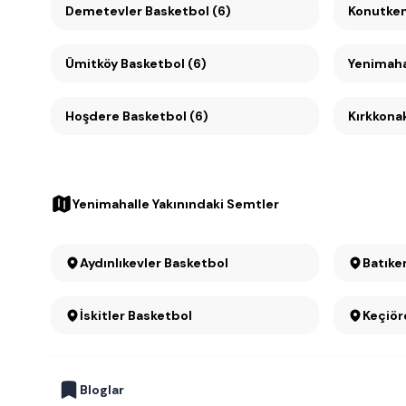
Demetevler Basketbol (6)
Ümitköy Basketbol (6)
Yenimaha
Hoşdere Basketbol (6)
Kırkkonak
Yenimahalle Yakınındaki Semtler
Aydınlıkevler Basketbol
Batıke
İskitler Basketbol
Keçiör
Bloglar