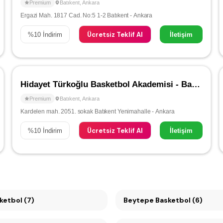
Premium
Batıkent
,
Ankara
Ergazi Mah. 1817 Cad. No:5 1-2 Batıkent - Ankara
Ücretsiz Teklif Al
%
10
İndirim
İletişim
Hidayet Türkoğlu Basketbol Akademisi - Batıkent
Premium
Batıkent
,
Ankara
Kardelen mah. 2051. sokak Batıkent Yenimahalle - Ankara
Ücretsiz Teklif Al
%
10
İndirim
İletişim
 Basketbol (7)
Beytepe Basketbol (6)