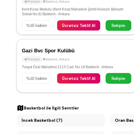
Premium
Batıkent
,
Ankara
Kent Koop İlkokulu (Kent Koop Mahallesi Şehit Hüseyin Bahadır
Sokak No:8) Batıkent - Ankara
Ücretsiz Teklif Al
%
10
İndirim
İletişim
Gazi Bvc Spor Kulübü
Premium
Batıkent
,
Ankara
Turgut Özal Mahallesi 2113 Cad. No:18 Batıkent - Ankara
Ücretsiz Teklif Al
%
10
İndirim
İletişim
Basketbol
ile İlgili Semtler
İncek Basketbol (7)
Oran