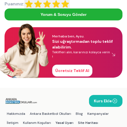
Puanınız:
Yorum & Soruyu Gönder
Merhaba ben, Aysu.
Sizi uğraştırmadan toplu teklif
alabilirim.
Teklifleri alın, kararınızı kolayca verin
!
Ücretsiz Teklif Al
Kurs Ekle
Hakkımızda
Ankara Basketbol Okulları
Blog
Kampanyalar
İletişim
Kullanım Koşulları
Yasal Uyarı
Site Haritası