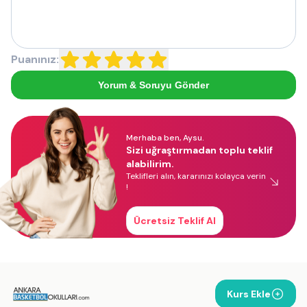
Puanınız:
Yorum & Soruyu Gönder
Merhaba ben, Aysu.
Sizi uğraştırmadan toplu teklif
alabilirim.
Teklifleri alın, kararınızı kolayca verin
!
Ücretsiz Teklif Al
Kurs Ekle