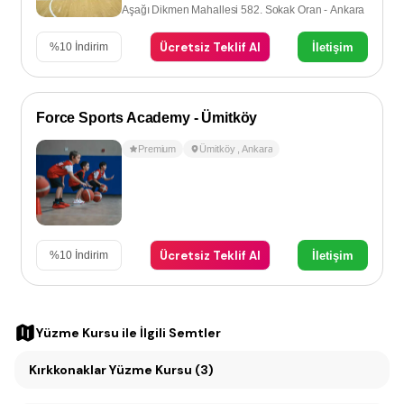
Aşağı Dikmen Mahallesi 582. Sokak Oran - Ankara
Ücretsiz Teklif Al
İletişim
%
10
İndirim
Force Sports Academy - Ümitköy
Premium
Ümitköy
,
Ankara
Ücretsiz Teklif Al
İletişim
%
10
İndirim
Yüzme Kursu
ile İlgili Semtler
Kırkkonaklar Yüzme Kursu (3)