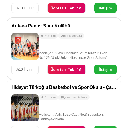
Ücretsiz Teklif Al
İletişim
%
10
İndirim
Ankara Panter Spor Kulübü
Premium
İncek
,
Ankara
İncek Şehit Savcı Mehmet Selim Kiraz Bulvarı
No:129 (Ufuk Üniversitesi İncek Spor Salonu)
İncek-Ankara
Ücretsiz Teklif Al
İletişim
%
10
İndirim
Hidayet Türkoğlu Basketbol ve Spor Okulu - Çankaya
Premium
Çankaya
,
Ankara
Mutlukent Mah. 1920 Cad. No:3 Beysukent
Çankaya/Ankara