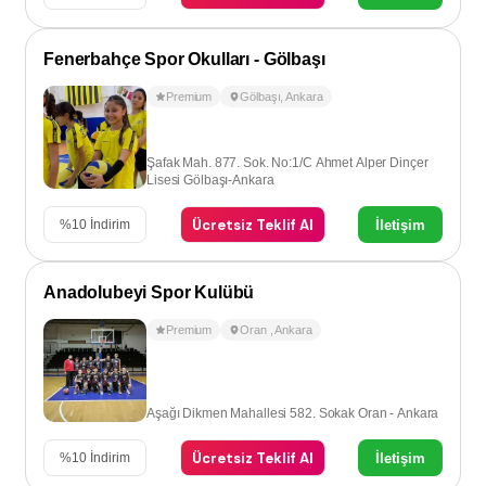
Fenerbahçe Spor Okulları - Gölbaşı
Premium
Gölbaşı
,
Ankara
Şafak Mah. 877. Sok. No:1/C Ahmet Alper Dinçer
Lisesi Gölbaşı-Ankara
Ücretsiz Teklif Al
İletişim
%
10
İndirim
Anadolubeyi Spor Kulübü
Premium
Oran
,
Ankara
Aşağı Dikmen Mahallesi 582. Sokak Oran - Ankara
Ücretsiz Teklif Al
İletişim
%
10
İndirim