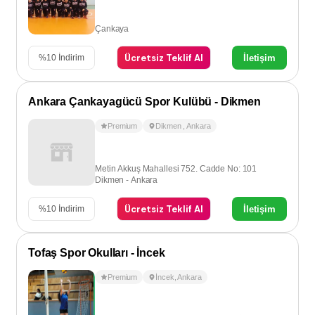
Çankaya
Ücretsiz Teklif Al
İletişim
%
10
İndirim
Ankara Çankayagücü Spor Kulübü - Dikmen
Premium
Dikmen
,
Ankara
Metin Akkuş Mahallesi 752. Cadde No: 101
Dikmen - Ankara
Ücretsiz Teklif Al
İletişim
%
10
İndirim
Tofaş Spor Okulları - İncek
Premium
İncek
,
Ankara