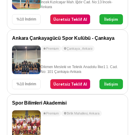
İncek Kızılcaşar Mah. Iğdır Cad. No:13 İncek-
Ankara
Ücretsiz Teklif Al
İletişim
%
10
İndirim
Ankara Çankayagücü Spor Kulübü - Çankaya
Premium
Çankaya
,
Ankara
Dikmen Mesleki ve Teknik Anadolu İlke1 1. Cad.
No: 101 Çankaya-Ankara
Ücretsiz Teklif Al
İletişim
%
10
İndirim
Spor Bilimleri Akademisi
Premium
Birlik Mahallesi
,
Ankara