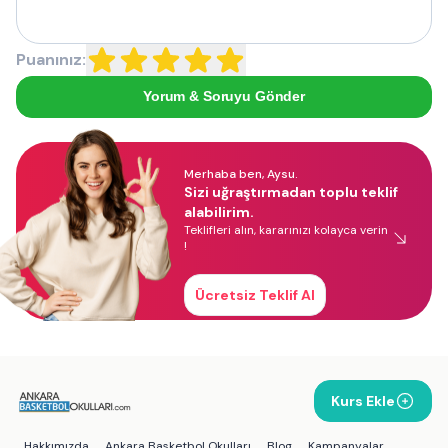
Puanınız:
Yorum & Soruyu Gönder
Merhaba ben, Aysu.
Sizi uğraştırmadan toplu teklif
alabilirim.
Teklifleri alın, kararınızı kolayca verin
!
Ücretsiz Teklif Al
Kurs Ekle
Hakkımızda
Ankara Basketbol Okulları
Blog
Kampanyalar