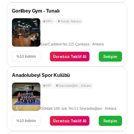
Gorilbey Gym - Tunalı
VIP+
Tunalı
,
Ankara
Esat Caddesi No:115 Çankaya - Ankara
Ücretsiz Teklif Al
İletişim
%
10
İndirim
Anadolubeyi Spor Kulübü
VIP
Seyranbağları
,
Ankara
Göktürk 169. sok. No:13 Seyranbağları - Ankara
Ücretsiz Teklif Al
İletişim
%
10
İndirim