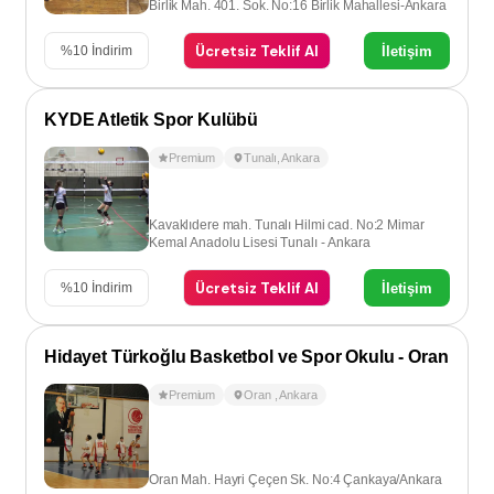
Birlik Mah. 401. Sok. No:16 Birlik Mahallesi-Ankara
Ücretsiz Teklif Al
İletişim
%
10
İndirim
KYDE Atletik Spor Kulübü
Premium
Tunalı
,
Ankara
Kavaklıdere mah. Tunalı Hilmi cad. No:2 Mimar
Kemal Anadolu Lisesi Tunalı - Ankara
Ücretsiz Teklif Al
İletişim
%
10
İndirim
Hidayet Türkoğlu Basketbol ve Spor Okulu - Oran
Premium
Oran
,
Ankara
Oran Mah. Hayri Çeçen Sk. No:4 Çankaya/Ankara