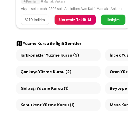
Premium
Mamak
,
Ankara
Akşemsettin mah. 2308 sok. Anatolium Avm Kat 1 Mamak - Ankara
Ücretsiz Teklif Al
%
10
İndirim
İletişim
Yüzme Kursu
ile İlgili Semtler
Kırkkonaklar Yüzme Kursu (3)
İncek Yü
Çankaya Yüzme Kursu (2)
Oran
Gölbaşı Yüzme Kursu (1)
Beytepe 
Konutkent Yüzme Kursu (1)