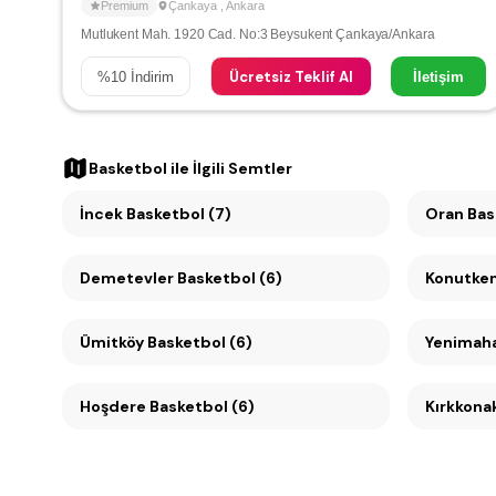
Premium
Çankaya
,
Ankara
Mutlukent Mah. 1920 Cad. No:3 Beysukent Çankaya/Ankara
Ücretsiz Teklif Al
%
10
İndirim
İletişim
Basketbol
ile İlgili Semtler
İncek Basketbol (7)
Oran
Demetevler Basketbol (6)
Ümitköy Basketbol (6)
Yenimaha
Hoşdere Basketbol (6)
Kırkkonak