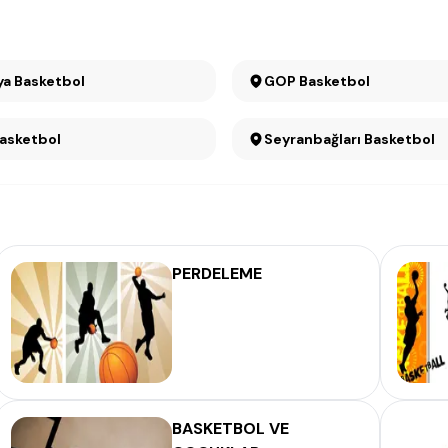
Çankaya Basketbol
GOP Basketbol
ran Basketbol
Seyranbağları Basketbol
PERDELEME
BASKETBOL VE