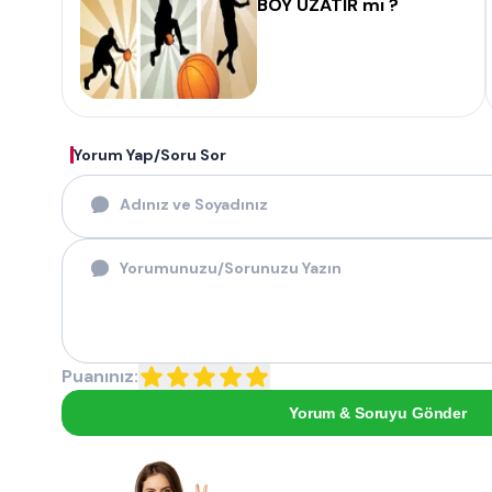
BOY UZATIR mı ?
Yorum Yap/Soru Sor
Puanınız:
Yorum & Soruyu Gönder