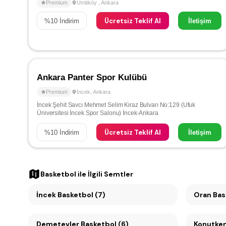
Premium
Ümitköy
,
Ankara
Ücretsiz Teklif Al
%
10
İndirim
İletişim
Ankara Panter Spor Kulübü
Premium
İncek
,
Ankara
İncek Şehit Savcı Mehmet Selim Kiraz Bulvarı No:129 (Ufuk
Üniversitesi İncek Spor Salonu) İncek-Ankara
Ücretsiz Teklif Al
%
10
İndirim
İletişim
Basketbol
ile İlgili Semtler
İncek Basketbol (7)
Oran
Demetevler Basketbol (6)