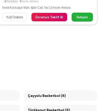
Premium
İncek
,
Ankara
İncek Kızılcaşar Mah. Iğdır Cad. No:13 İncek-Ankara
Ücretsiz Teklif Al
%
10
İndirim
İletişim
Çayyolu Basketbol (6)
Türkkonut Basketbol (6)