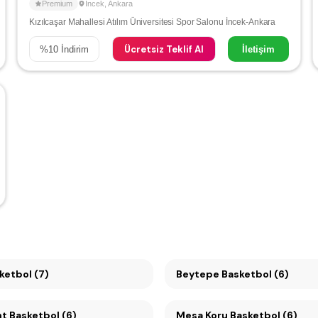
Premium
İncek
,
Ankara
Kızılcaşar Mahallesi Atılım Üniversitesi Spor Salonu İncek-Ankara
Ücretsiz Teklif Al
%
10
İndirim
İletişim
 Basketbol (7)
Beytepe Basketbol (6)
Konutkent Basketbol (6)
Mesa Koru Basketbol (6)