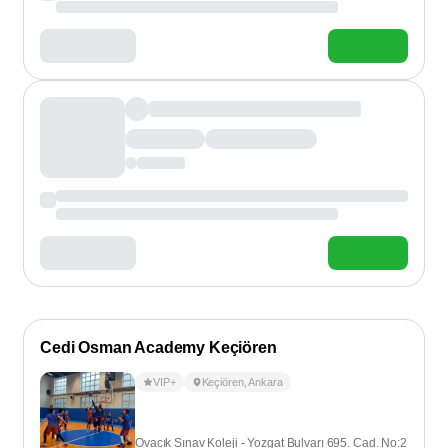
Cedi Osman Academy Keçiören
VIP+
Keçiören
,
Ankara
Ovacık Sınav Koleji - Yozgat Bulvarı 695. Cad. No:2