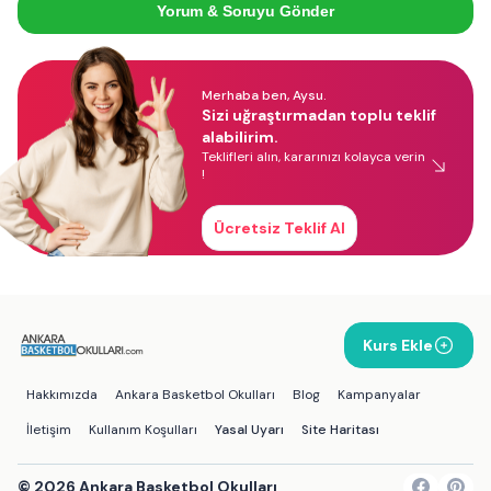
Yorum & Soruyu Gönder
Merhaba ben, Aysu.
Sizi uğraştırmadan toplu teklif
alabilirim.
Teklifleri alın, kararınızı kolayca verin
!
Ücretsiz Teklif Al
Kurs Ekle
Hakkımızda
Ankara Basketbol Okulları
Blog
Kampanyalar
İletişim
Kullanım Koşulları
Yasal Uyarı
Site Haritası
©
2026
Ankara Basketbol Okulları