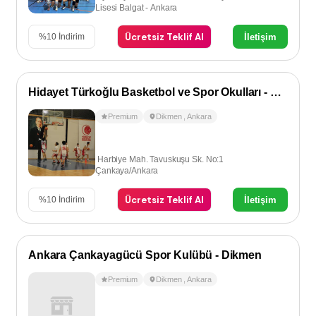
Lisesi Balgat - Ankara
Ücretsiz Teklif Al
İletişim
%
10
İndirim
Hidayet Türkoğlu Basketbol ve Spor Okulları - Dikmen
Premium
Dikmen
,
Ankara
Harbiye Mah. Tavuskuşu Sk. No:1
Çankaya/Ankara
Ücretsiz Teklif Al
İletişim
%
10
İndirim
Ankara Çankayagücü Spor Kulübü - Dikmen
Premium
Dikmen
,
Ankara