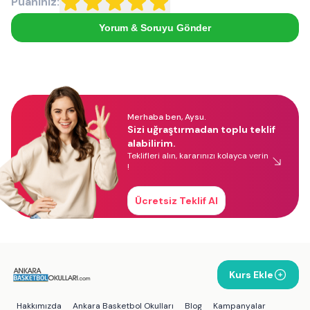
Puanınız:
Yorum & Soruyu Gönder
Merhaba ben, Aysu.
Sizi uğraştırmadan toplu teklif
alabilirim.
Teklifleri alın, kararınızı kolayca verin
!
Ücretsiz Teklif Al
Kurs Ekle
Hakkımızda
Ankara Basketbol Okulları
Blog
Kampanyalar