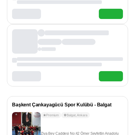
Başkent Çankayagücü Spor Kulübü - Balgat
Premium
Balgat
,
Ankara
Ziya Bey Caddesi No:42 Ömer Seyfettin Anadolu