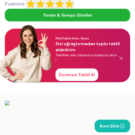
Puanınız:
Yorum & Soruyu Gönder
Merhaba ben, Aysu.
Sizi uğraştırmadan toplu teklif
alabilirim.
Teklifleri alın, kararınızı kolayca verin
!
Ücretsiz Teklif Al
Kurs Ekle