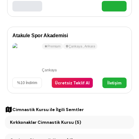
Atakule Spor Akademisi
Premium
Çankaya
,
Ankara
Çankaya
Ücretsiz Teklif Al
İletişim
%
10
İndirim
Cimnastik Kursu
ile İlgili Semtler
Kırkkonaklar Cimnastik Kursu (5)