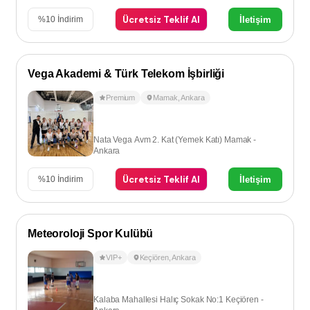
Ücretsiz Teklif Al
İletişim
%
10
İndirim
Vega Akademi & Türk Telekom İşbirliği
Premium
Mamak
,
Ankara
Nata Vega Avm 2. Kat (Yemek Katı) Mamak -
Ankara
Ücretsiz Teklif Al
İletişim
%
10
İndirim
Meteoroloji Spor Kulübü
VIP+
Keçiören
,
Ankara
Kalaba Mahallesi Halıç Sokak No:1 Keçiören -