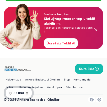
Merhaba ben, Aysu.
Sizi uğraştırmadan toplu teklif
alabilirim.
Teklifleri alın, kararınızı kolayca verin
!
Ücretsiz Teklif Al
Kurs Ekle
Hakkımızda
Ankara Basketbol Okulları
Blog
Kampanyalar
İletişim
Kullanım Koşulları
Yasal Uyarı
Site Haritası
3 Okul
©
2026
Ankara Basketbol Okulları