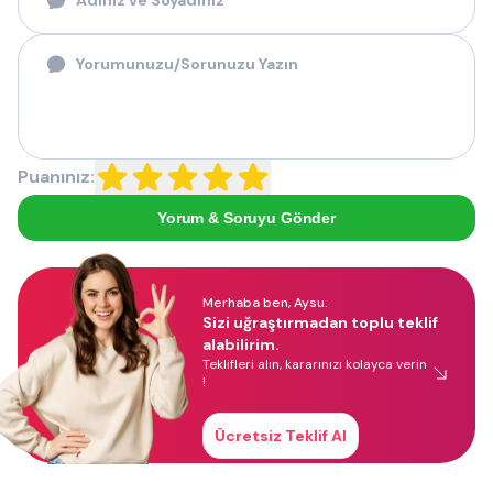
Puanınız:
Yorum & Soruyu Gönder
Merhaba ben, Aysu.
Sizi uğraştırmadan toplu teklif
alabilirim.
Teklifleri alın, kararınızı kolayca verin
!
Ücretsiz Teklif Al