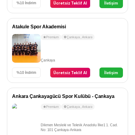
Ücretsiz Teklif Al
İletişim
%
10
İndirim
Atakule Spor Akademisi
Premium
Çankaya
,
Ankara
Çankaya
Ücretsiz Teklif Al
İletişim
%
10
İndirim
Ankara Çankayagücü Spor Kulübü - Çankaya
Premium
Çankaya
,
Ankara
Dikmen Mesleki ve Teknik Anadolu İlke1 1. Cad.
No: 101 Çankaya-Ankara