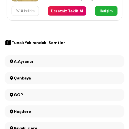
Ücretsiz Teklif Al
İletişim
%
10
İndirim
Tunalı Yakınındaki Semtler
A.Ayrancı
Çankaya
GOP
Hoşdere
Kavaklıdere