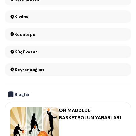
Kızılay
Kocatepe
Küçükesat
Seyranbağları
Bloglar
ON MADDEDE
BASKETBOLUN YARARLARI