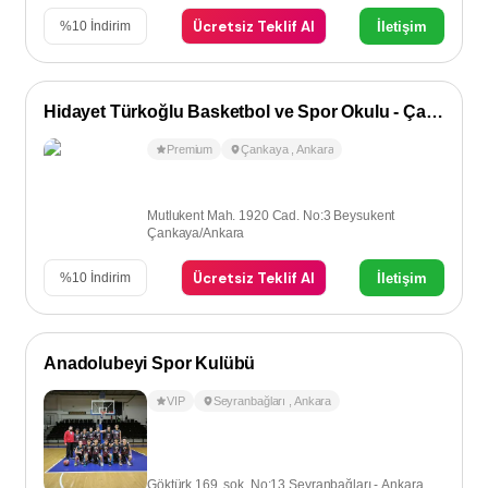
Ücretsiz Teklif Al
İletişim
%
10
İndirim
Hidayet Türkoğlu Basketbol ve Spor Okulu - Çankaya
Premium
Çankaya
,
Ankara
Mutlukent Mah. 1920 Cad. No:3 Beysukent
Çankaya/Ankara
Ücretsiz Teklif Al
İletişim
%
10
İndirim
Anadolubeyi Spor Kulübü
VIP
Seyranbağları
,
Ankara
Göktürk 169. sok. No:13 Seyranbağları - Ankara