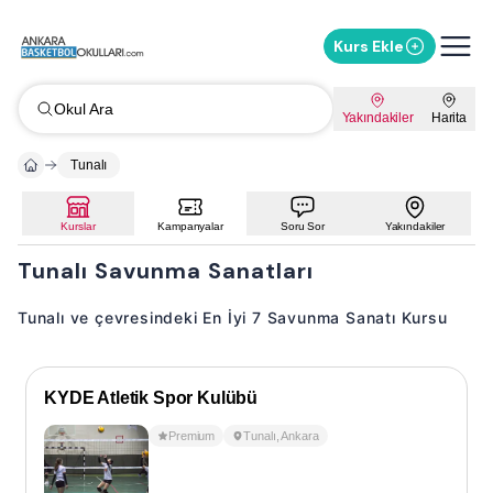
Kurs Ekle
Okul Ara
Yakındakiler
Harita
Tunalı
Kurslar
Kampanyalar
Soru Sor
Yakındakiler
Tunalı Savunma Sanatları
Tunalı ve çevresindeki En İyi 7 Savunma Sanatı Kursu
KYDE Atletik Spor Kulübü
Premium
Tunalı
,
Ankara