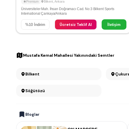
Premium
Bilkent
,
Ankara
Üniversiteler Mah. İhsan Doğramacı Cad. No:3 Bilkent Sports
International Çankaya/Ankara
Ücretsiz Teklif Al
%
10
İndirim
İletişim
Mustafa Kemal Mahallesi Yakınındaki Semtler
Bilkent
Çukur
Söğütözü
Bloglar