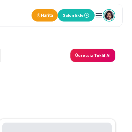
Harita
Salon Ekle
Ücretsiz Teklif Al
r