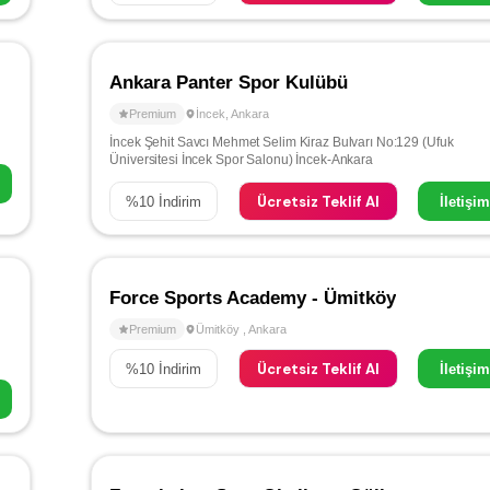
Ankara Panter Spor Kulübü
Premium
İncek
,
Ankara
İncek Şehit Savcı Mehmet Selim Kiraz Bulvarı No:129 (Ufuk
Üniversitesi İncek Spor Salonu) İncek-Ankara
Ücretsiz Teklif Al
%
10
İndirim
İletişi
Force Sports Academy - Ümitköy
Premium
Ümitköy
,
Ankara
Ücretsiz Teklif Al
%
10
İndirim
İletişi