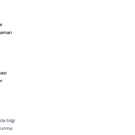
ir
 zaman
ması
or
a bilgi
avunma