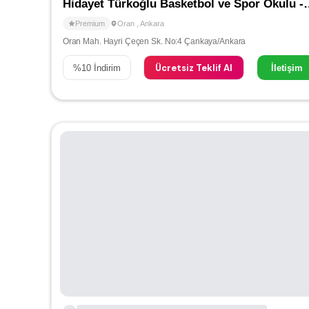
Hidayet Türkoğlu Baske
Premium
Oran
,
Ankara
Oran Mah. Hayri Çeçen Sk. No:4 Çankaya/Ankara
Ücretsiz Teklif Al
%
10
İndirim
İletişim