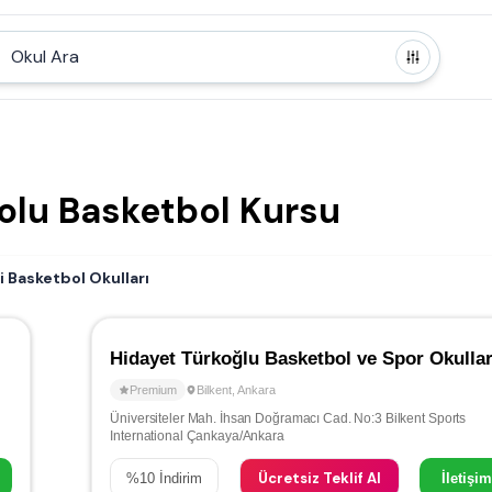
Okul Ara
olu Basketbol Kursu
i Basketbol Okulları
Premium
Bilkent
,
Ankara
Üniversiteler Mah. İhsan Doğramacı Cad. No:3 Bilkent Sports
International Çankaya/Ankara
Ücretsiz Teklif Al
%
10
İndirim
İletişi