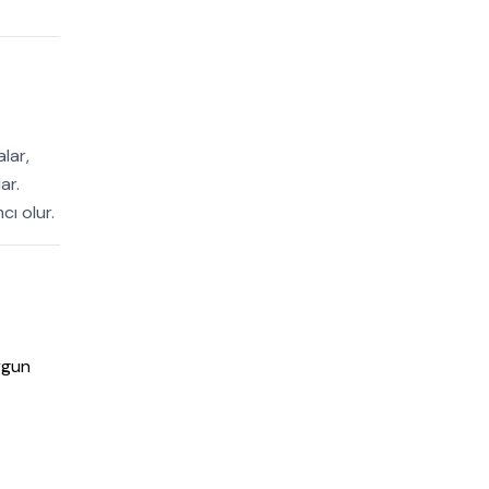
lar,
ar.
ı olur.
ygun