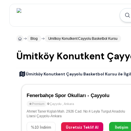
Blog
Umitkoy Konutkent Cayyolu Basketbol Kursu
Ümitköy Konutkent Çayy
Ümitköy Konutkent Çayyolu Basketbol Kursu ile İlgil
Fenerbahçe Spor Okulları - Çayyolu
Premium
Çayyolu
,
Ankara
Ahmet Taner Kışlalı Mah. 2926 Cad. No:4 Leyla Turgut Anadolu
Lisesi Çayyolu-Ankara
Ücretsiz Teklif Al
%
10
İndirim
İletişim