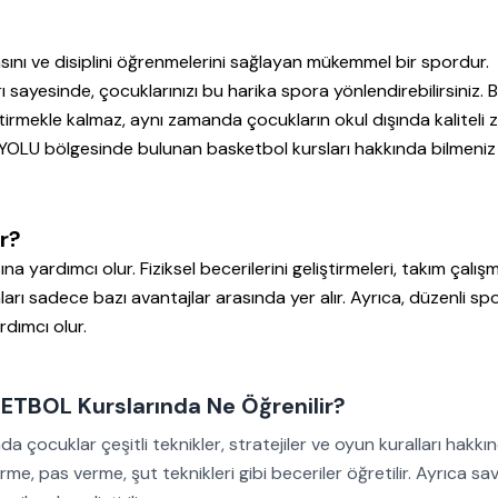
masını ve disiplini öğrenmelerini sağlayan mükemmel bir spordur.
inde, çocuklarınızı bu harika spora yönlendirebilirsiniz. B
tirmekle kalmaz, aynı zamanda çocukların okul dışında kaliteli
OLU bölgesinde bulunan basketbol kursları hakkında bilmeniz
r?
 yardımcı olur. Fiziksel becerilerini geliştirmeleri, takım çalış
rı sadece bazı avantajlar arasında yer alır. Ayrıca, düzenli sp
dımcı olur.
OL Kurslarında Ne Öğrenilir?
uklar çeşitli teknikler, stratejiler ve oyun kuralları hakkınd
rme, pas verme, şut teknikleri gibi beceriler öğretilir. Ayrıca s