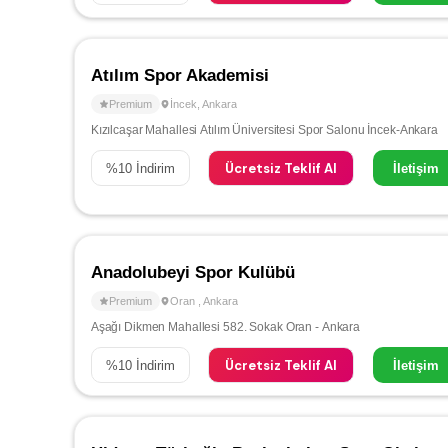
Atılım Spor Akademisi
Premium
İncek
,
Ankara
Kızılcaşar Mahallesi Atılım Üniversitesi Spor Salonu İncek-Ankara
Ücretsiz Teklif Al
%
10
İndirim
İletişim
Anadolubeyi Spor Kulübü
Premium
Oran
,
Ankara
Aşağı Dikmen Mahallesi 582. Sokak Oran - Ankara
Ücretsiz Teklif Al
%
10
İndirim
İletişim