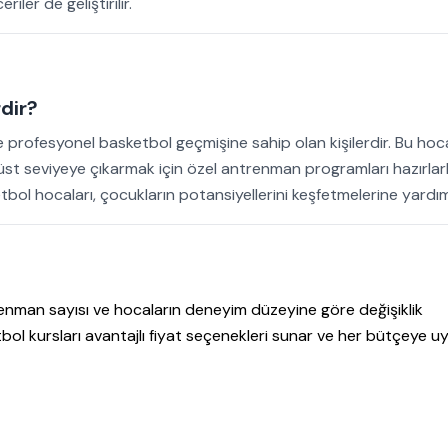
iler de geliştirilir.
dir?
e profesyonel basketbol geçmişine sahip olan kişilerdir. Bu hoca
üst seviyeye çıkarmak için özel antrenman programları hazırlarl
hocaları, çocukların potansiyellerini keşfetmelerine yardımc
trenman sayısı ve hocaların deneyim düzeyine göre değişiklik
 kursları avantajlı fiyat seçenekleri sunar ve her bütçeye u