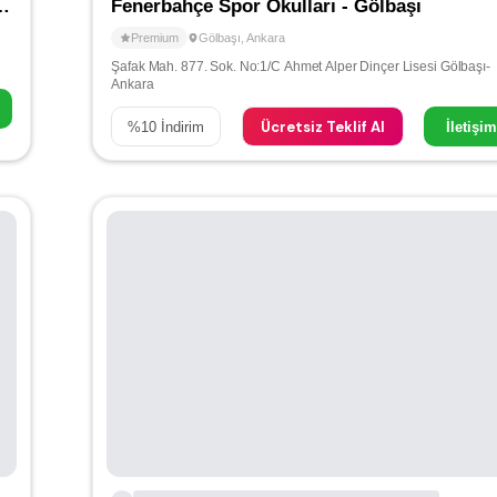
tbol ve Spor Okulu - Oran
Fenerbahçe Spor Okulları - Gölbaşı
Premium
Gölbaşı
,
Ankara
Şafak Mah. 877. Sok. No:1/C Ahmet Alper Dinçer Lisesi Gölbaşı-
Ankara
Ücretsiz Teklif Al
%
10
İndirim
İletişi