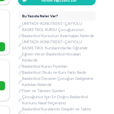
Yorum Yap/Soru Sor
Bu Yazıda Neler Var?
ÜMİTKÖY-KONUTKENT-ÇAYYOLU
BASKETBOL KURSU Çocuğunuzun
Gelişimi İçin Mükemmel Bir Seçenek
Basketbol Kursunun Avantajları Nelerdir
ÜMİTKÖY-KONUTKENT-ÇAYYOLU
m
BASKETBOL Kurslarında Ne Öğrenilir
Eğitim Veren Basketbol Hocaları
Kimlerdir
Basketbol Kursu Fiyatları
Basketbol Okulu ve Kurs Farkı Nedir
Basketbol Dersinin Çocuğun Gelişimine
Katkıları Nelerdir
m
Flyer ve Tanıtım Günleri
Çocuğunuz İçin En Doğru Basketbol
Kursunu Nasıl Seçersiniz
Basketbol Kurslarının Disiplin ve Takım