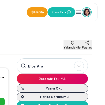
Harita
Kurs Ekle
Yakındakiler
Paylaş
Blog Ara
Hidayet Türkoğlu Basketbol ve Spor Okulları - Bilkent
Ücretsiz Teklif Al
Yazıyı Oku
Harita Görünümü
m