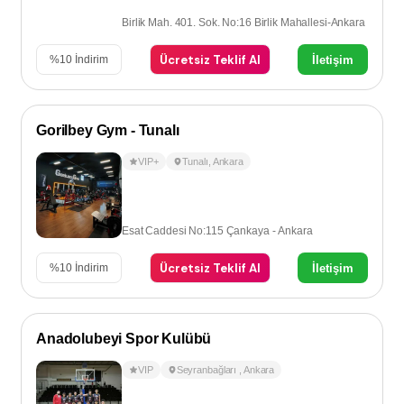
Birlik Mah. 401. Sok. No:16 Birlik Mahallesi-Ankara
Ücretsiz Teklif Al
İletişim
%
10
İndirim
Gorilbey Gym - Tunalı
VIP+
Tunalı
,
Ankara
Esat Caddesi No:115 Çankaya - Ankara
Ücretsiz Teklif Al
İletişim
%
10
İndirim
Anadolubeyi Spor Kulübü
VIP
Seyranbağları
,
Ankara