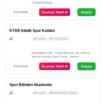
Çankaya/Ankara
Ücretsiz Teklif Al
İletişim
%
10
İndirim
KYDE Atletik Spor Kulübü
Premium
Tunalı
,
Ankara
Kavaklıdere mah. Tunalı Hilmi cad. No:2 Mimar
Kemal Anadolu Lisesi Tunalı - Ankara
Ücretsiz Teklif Al
İletişim
%
10
İndirim
Spor Bilimleri Akademisi
Premium
Birlik Mahallesi
,
Ankara