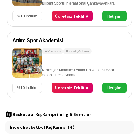
Bilkent Sports International Çankaya/Ankara
Ücretsiz Teklif Al
İletişim
%
10
İndirim
Atılım Spor Akademisi
Premium
İncek
,
Ankara
Kızılcaşar Mahallesi Atılım Üniversitesi Spor
Salonu İncek-Ankara
Ücretsiz Teklif Al
İletişim
%
10
İndirim
Basketbol Kış Kampı
ile İlgili Semtler
İncek Basketbol Kış Kampı (4)