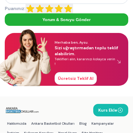
Puanınız:
Yorum & Soruyu Gönder
Merhaba ben, Aysu.
Sizi uğraştırmadan toplu teklif
alabilirim.
Teklifleri alın, kararınızı kolayca verin
!
Ücretsiz Teklif Al
Kurs Ekle
Hakkımızda
Ankara Basketbol Okulları
Blog
Kampanyalar
İletişim
Kullanım Koşulları
Yasal Uyarı
Site Haritası