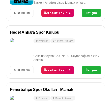
Başkent Anadolu Lisesi Mamak-Ankara
Ücretsiz Teklif Al
İletişim
%
10
İndirim
Hedef Ankara Spor Kulübü
Premium
Kızılay
,
Ankara
Göktürk Seyran Cad. No: 80 Seyranbağları Kızılay -
Ankara
Ücretsiz Teklif Al
İletişim
%
10
İndirim
Fenerbahçe Spor Okulları - Mamak
Premium
Mamak
,
Ankara