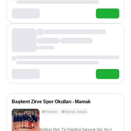
Başkent Zirve Spor Okulları - Mamak
Premium
Mamak
,
Ankara
Balkiraz Mah. Tıp Fakültesi Saraycık Sok. No:4