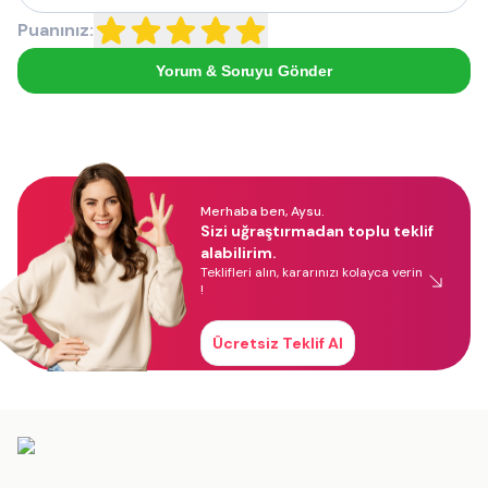
Puanınız:
Yorum & Soruyu Gönder
Merhaba ben, Aysu.
Sizi uğraştırmadan toplu teklif
alabilirim.
Teklifleri alın, kararınızı kolayca verin
!
Ücretsiz Teklif Al