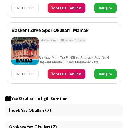
Ücretsiz Teklif Al
İletişim
%
10
İndirim
Başkent Zirve Spor Okulları - Mamak
Premium
Mamak
,
Ankara
Balkiraz Mah. Tıp Fakültesi Saraycık Sok. No:4
Başkent Anadolu Lisesi Mamak-Ankara
Ücretsiz Teklif Al
İletişim
%
10
İndirim
Yaz Okulları
ile İlgili Semtler
İncek Yaz Okulları (7)
Çankaya Yaz Okulları (7)