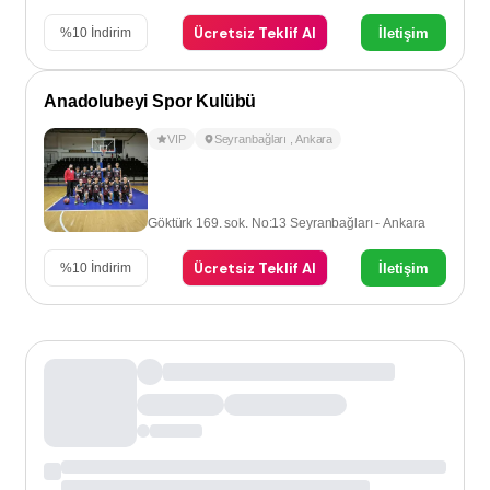
Ücretsiz Teklif Al
İletişim
%
10
İndirim
Anadolubeyi Spor Kulübü
VIP
Seyranbağları
,
Ankara
Göktürk 169. sok. No:13 Seyranbağları - Ankara
Ücretsiz Teklif Al
İletişim
%
10
İndirim