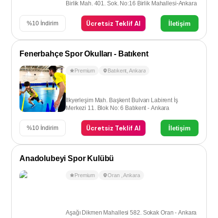
Birlik Mah. 401. Sok. No:16 Birlik Mahallesi-Ankara
Ücretsiz Teklif Al
İletişim
%
10
İndirim
Fenerbahçe Spor Okulları - Batıkent
Premium
Batıkent
,
Ankara
İlkyerleşim Mah. Başkent Bulvarı Labirent İş
Merkezi 11. Blok No: 6 Batıkent - Ankara
Ücretsiz Teklif Al
İletişim
%
10
İndirim
Anadolubeyi Spor Kulübü
Premium
Oran
,
Ankara
Aşağı Dikmen Mahallesi 582. Sokak Oran - Ankara