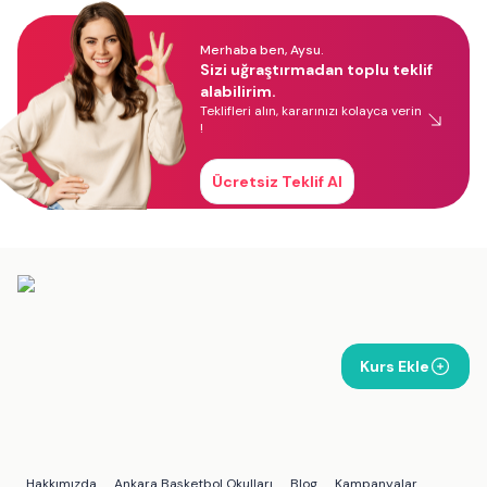
Merhaba ben, Aysu.
Sizi uğraştırmadan toplu teklif
alabilirim.
Teklifleri alın, kararınızı kolayca verin
!
Ücretsiz Teklif Al
Kurs Ekle
Hakkımızda
Ankara Basketbol Okulları
Blog
Kampanyalar