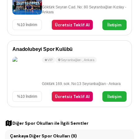
Göktürk Seyran Cad. No: 80 Seyranbağları Kızılay -
Ankara
Ücretsiz Teklif Al
İletişim
%
10
İndirim
Anadolubeyi Spor Kulübü
VIP
Seyranbağları
,
Ankara
Göktürk 169. sok. No:13 Seyranbağları - Ankara
Ücretsiz Teklif Al
İletişim
%
10
İndirim
Diğer Spor Okulları
ile İlgili Semtler
Çankaya Diğer Spor Okulları (9)