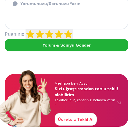
Puanınız:
Yorum & Soruyu Gönder
Merhaba ben, Aysu.
Sizi uğraştırmadan toplu teklif
alabilirim.
Teklifleri alın, kararınızı kolayca verin
!
Ücretsiz Teklif Al