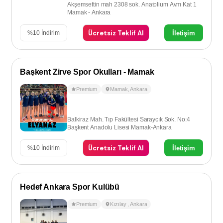
Akşemsettin mah 2308 sok. Anatolium Avm Kat 1
Mamak - Ankara
Ücretsiz Teklif Al
İletişim
%
10
İndirim
Başkent Zirve Spor Okulları - Mamak
Premium
Mamak
,
Ankara
Balkiraz Mah. Tıp Fakültesi Saraycık Sok. No:4
Başkent Anadolu Lisesi Mamak-Ankara
Ücretsiz Teklif Al
İletişim
%
10
İndirim
Hedef Ankara Spor Kulübü
Premium
Kızılay
,
Ankara