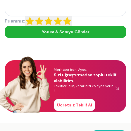
Puanınız:
Yorum & Soruyu Gönder
Merhaba ben, Aysu.
Sizi uğraştırmadan toplu teklif
alabilirim.
Teklifleri alın, kararınızı kolayca verin
!
Ücretsiz Teklif Al