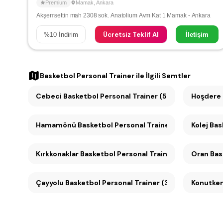
Premium
Mamak
,
Ankara
Akşemsettin mah 2308 sok. Anatolium Avm Kat 1 Mamak - Ankara
Ücretsiz Teklif Al
%
10
İndirim
İletişim
Basketbol Personal Trainer
ile İlgili Semtler
Cebeci Basketbol Personal Trainer (5)
Hoşdere 
Hamamönü Basketbol Personal Trainer (4)
Kolej Bas
Kırkkonaklar Basketbol Personal Trainer (4)
Oran
Çayyolu Basketbol Personal Trainer (3)