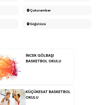
Çukurambar
Söğütözü
İNCEK GÖLBAŞI
BASKETBOL OKULU
KÜÇÜKESAT BASKETBOL
OKULU