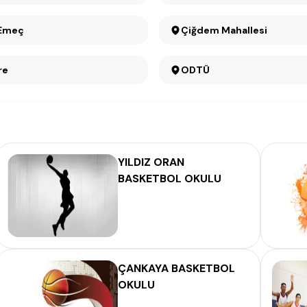
 Emeç
Çiğdem Mahallesi
re
ODTÜ
YILDIZ ORAN
BASKETBOL OKULU
ÇANKAYA BASKETBOL
OKULU