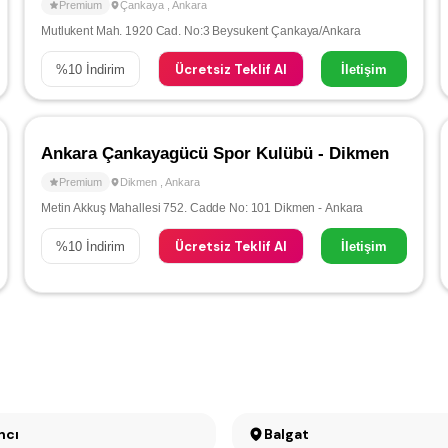
Premium
Çankaya
,
Ankara
Mutlukent Mah. 1920 Cad. No:3 Beysukent Çankaya/Ankara
Ücretsiz Teklif Al
%
10
İndirim
İletişim
Ankara Çankayagücü Spor Kulübü - Dikmen
Premium
Dikmen
,
Ankara
Metin Akkuş Mahallesi 752. Cadde No: 101 Dikmen - Ankara
Ücretsiz Teklif Al
%
10
İndirim
İletişim
ncı
Balgat