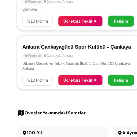
Premium
Çankaya
,
Ankara
Çankaya
Ücretsiz Teklif Al
%
10
İndirim
İletişim
Ankara Çankayagücü Spor Kulübü - Çankaya
Premium
Çankaya
,
Ankara
Dikmen Mesleki ve Teknik Anadolu İlke1 1. Cad. No: 101 Çankaya-
Ankara
Ücretsiz Teklif Al
%
10
İndirim
İletişim
Öveçler Yakınındaki Semtler
100. Yıl
A.Ayra