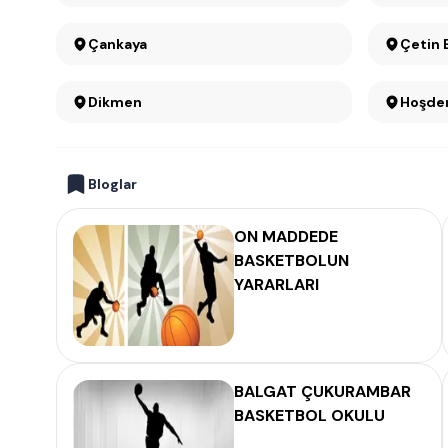
Çankaya
Çetin
Dikmen
Hoşde
Bloglar
ON MADDEDE
BASKETBOLUN
YARARLARI
BALGAT ÇUKURAMBAR
BASKETBOL OKULU