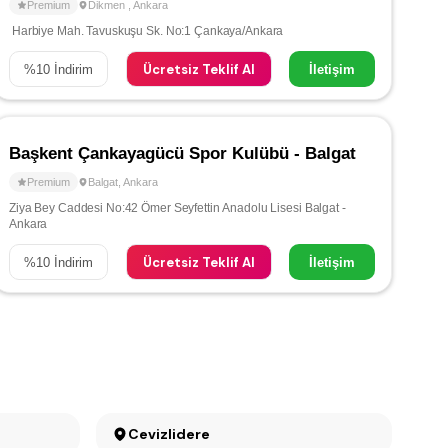
Premium
Dikmen
,
Ankara
Harbiye Mah. Tavuskuşu Sk. No:1 Çankaya/Ankara
Ücretsiz Teklif Al
%
10
İndirim
İletişim
Başkent Çankayagücü Spor Kulübü - Balgat
Premium
Balgat
,
Ankara
Ziya Bey Caddesi No:42 Ömer Seyfettin Anadolu Lisesi Balgat -
Ankara
Ücretsiz Teklif Al
%
10
İndirim
İletişim
Cevizlidere