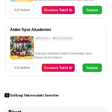
İncek-Ankara
Ücretsiz Teklif Al
İletişim
%
10
İndirim
Atılım Spor Akademisi
Premium
İncek
,
Ankara
Kızılcaşar Mahallesi Atılım Üniversitesi Spor
Salonu İncek-Ankara
Ücretsiz Teklif Al
İletişim
%
10
İndirim
Gölbaşı Yakınındaki Semtler
İncek