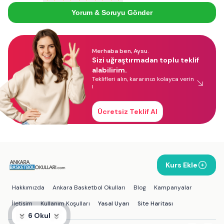
Yorum & Soruyu Gönder
Merhaba ben, Aysu.
Sizi uğraştırmadan toplu teklif
alabilirim.
Teklifleri alın, kararınızı kolayca verin
!
Ücretsiz Teklif Al
Kurs Ekle
Hakkımızda
Ankara Basketbol Okulları
Blog
Kampanyalar
İletişim
Kullanım Koşulları
Yasal Uyarı
Site Haritası
6 Okul