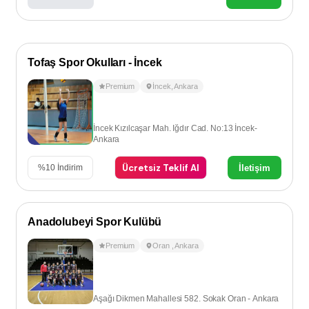
Tofaş Spor Okulları - İncek
Premium
İncek
,
Ankara
İncek Kızılcaşar Mah. Iğdır Cad. No:13 İncek-
Ankara
Ücretsiz Teklif Al
İletişim
%
10
İndirim
Anadolubeyi Spor Kulübü
Premium
Oran
,
Ankara
Aşağı Dikmen Mahallesi 582. Sokak Oran - Ankara