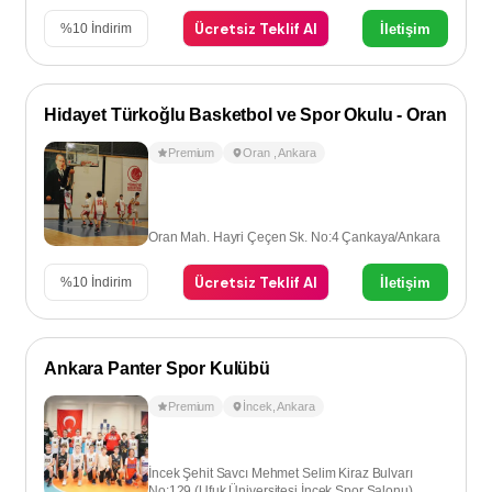
Ücretsiz Teklif Al
İletişim
%
10
İndirim
Hidayet Türkoğlu Basketbol ve Spor Okulu - Oran
Premium
Oran
,
Ankara
Oran Mah. Hayri Çeçen Sk. No:4 Çankaya/Ankara
Ücretsiz Teklif Al
İletişim
%
10
İndirim
Ankara Panter Spor Kulübü
Premium
İncek
,
Ankara
İncek Şehit Savcı Mehmet Selim Kiraz Bulvarı
No:129 (Ufuk Üniversitesi İncek Spor Salonu)